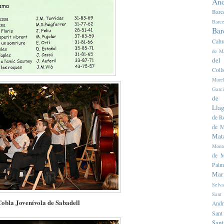
And
Barc
Barce
Bar
Cabr
de M
del
Colls
Morel
Garc
de 
Llag
de R
de M
Mat
Mont
de M
Palm
Mar
Selva
Sant
obla Jovenívola de Sabadell
Andr
Sant
Sant