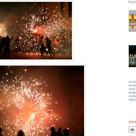
boix
AR