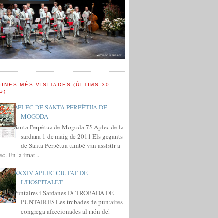
INES MÉS VISITADES (ÚLTIMS 30
S)
APLEC DE SANTA PERPÈTUA DE
MOGODA
Santa Perpètua de Mogoda 75 Aplec de la
sardana 1 de maig de 2011 Els gegants
de Santa Perpètua també van assistir a
ec. En la imat...
XXXIV APLEC CIUTAT DE
L'HOSPITALET
Puntaires i Sardanes IX TROBADA DE
PUNTAIRES Les trobades de puntaires
congrega afeccionades al món del