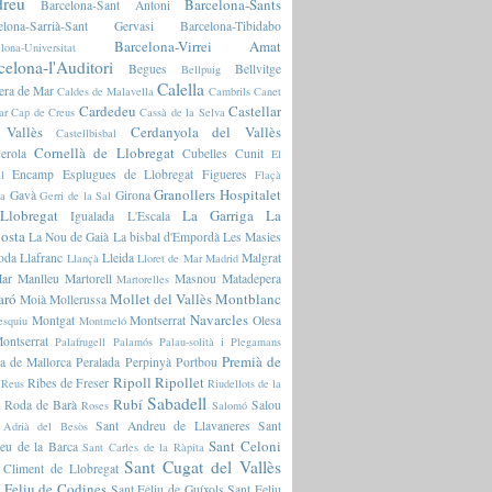
reu
Barcelona-Sants
Barcelona-Sant Antoni
elona-Sarrià-Sant Gervasi
Barcelona-Tibidabo
Barcelona-Virrei Amat
lona-Universitat
celona-l'Auditori
Begues
Bellvitge
Bellpuig
Calella
era de Mar
Caldes de Malavella
Cambrils
Canet
Cardedeu
Castellar
ar
Cap de Creus
Cassà de la Selva
 Vallès
Cerdanyola del Vallès
Castellbisbal
Cornellà de Llobregat
erola
Cubelles
Cunit
El
Encamp
Esplugues de Llobregat
Figueres
l
Flaçà
Granollers
Hospitalet
Gavà
Girona
ia
Gerri de la Sal
Llobregat
La Garriga
La
Igualada
L'Escala
osta
La Nou de Gaià
La bisbal d'Empordà
Les Masies
oda
Llafranc
Lleida
Malgrat
Llançà
Lloret de Mar
Madrid
ar
Manlleu
Martorell
Masnou
Matadepera
Martorelles
aró
Mollet del Vallès
Montblanc
Moià
Mollerussa
Navarcles
Montgat
Montserrat
Olesa
esquiu
Montmeló
ontserrat
Palafrugell
Palamós
Palau-solità i Plegamans
Premià de
a de Mallorca
Peralada
Perpinyà
Portbou
Ripoll
Ripollet
Ribes de Freser
Reus
Riudellots de la
Sabadell
Rubí
Roda de Barà
Salou
Roses
Salomó
Sant Andreu de Llavaneres
Sant
 Adrià del Besòs
Sant Celoni
eu de la Barca
Sant Carles de la Ràpita
Sant Cugat del Vallès
 Climent de Llobregat
 Feliu de Codines
Sant Feliu de Guíxols
Sant Feliu