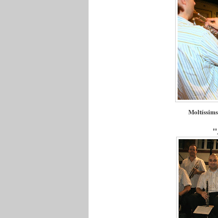
Moltíssims
"