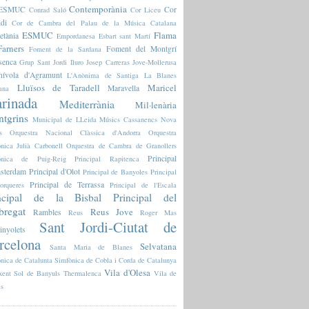
Contemporània
l'ESMUC
Cor
Conrad Saló
Cor Liceu
ldi
Cor de Cambra del Palau de la Música Catalana
ESMUC
Flama
etània
Empordanesa
Esbart sant Martí
arners
Foment del Montgrí
Foment de la Sardana
senca
Grup Sant Jordi
Iluro
Josep Carreras
Jove-Mollerusa
nívola d'Agramunt
L'Anònima de Santiga
La Blanes
Lluïsos de Taradell
Maricel
Maravella
ana
rinada
Mediterrània
Mil·lenària
tgrins
Municipal de LLeida
Músics Cassanencs
Nova
s
Orquestra Nacional Clàssica d'Andorra
Orquestra
nica Julià Carbonell
Orquestra de Cambra de Granollers
Principal
fònica de Puig-Reig
Principal Rapitenca
sterdam
Principal d'Olot
Principal de Banyoles
Principal
Principal de Terrassa
orqueres
Principal de l'Escala
ncipal de la Bisbal
Principal del
bregat
Reus Jove
Rambles
Reus
Roger Mas
Sant Jordi-Ciutat de
inyolets
rcelona
Selvatana
Santa Maria de Blanes
nica de Catalunta
Simfònica de Cobla i Corda de Catalunya
Vila d'Olesa
xent
Sol de Banyuls
Thermalenca
Vila de
es