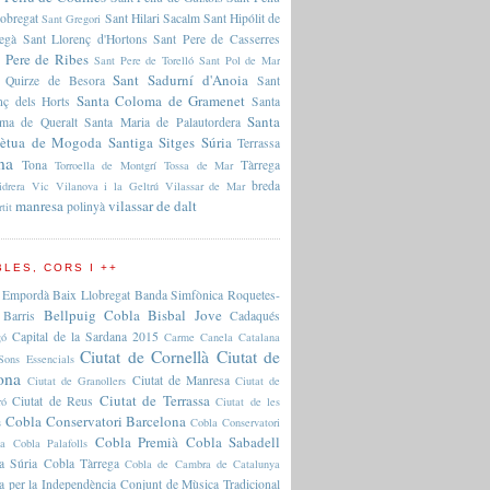
lobregat
Sant Hilari Sacalm
Sant Hipólit de
Sant Gregori
regà
Sant Llorenç d'Hortons
Sant Pere de Casserres
 Pere de Ribes
Sant Pere de Torelló
Sant Pol de Mar
Sant Sadurní d'Anoia
 Quirze de Besora
Sant
Santa Coloma de Gramenet
nç dels Horts
Santa
Santa
ma de Queralt
Santa Maria de Palautordera
pètua de Mogoda
Santiga
Sitges
Súria
Terrassa
na
Tona
Tàrrega
Torroella de Montgrí
Tossa de Mar
breda
idrera
Vic
Vilanova i la Geltrú
Vilassar de Mar
manresa
vilassar de dalt
polinyà
rtit
LES, CORS I ++
 Empordà
Baix Llobregat
Banda Simfònica Roquetes-
Bellpuig Cobla
Bisbal Jove
Barris
Cadaqués
Capital de la Sardana 2015
gó
Carme Canela
Catalana
Ciutat de Cornellà
Ciutat de
Sons Essencials
ona
Ciutat de Manresa
Ciutat de Granollers
Ciutat de
Ciutat de Terrassa
Ciutat de Reus
ró
Ciutat de les
Cobla Conservatori Barcelona
s
Cobla Conservatori
Cobla Premià
Cobla Sabadell
na
Cobla Palafolls
a Súria
Cobla Tàrrega
Cobla de Cambra de Catalunya
a per la Independència
Conjunt de Mùsica Tradicional