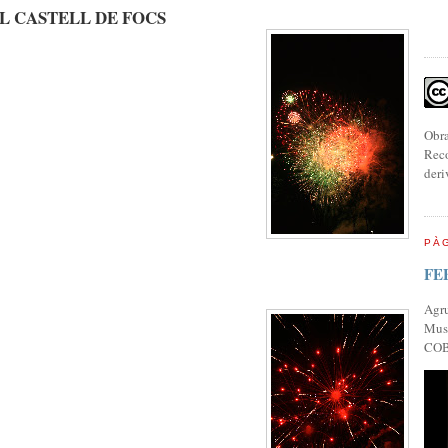
L CASTELL DE FOCS
Obra
Reco
deri
PÀG
FE
Agr
Musi
COB