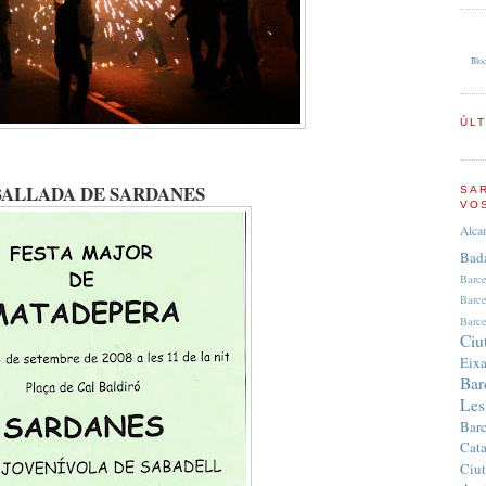
Bloc
ÚL
BALLADA DE SARDANES
SA
VO
Alca
Bad
Barc
Barc
Barce
Ciu
Eix
Bar
Les
Bar
Cata
Ciut