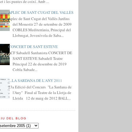
et i les puntes de coixí. Amb ...
APLEC DE SANT CUGAT DEL VALLÈS
Aplec de Sant Cugat del Vallès Jardins
del Monestir 27 de setembre de 2009
COBLES Mediterrània, Principal del
Llobregat, Jovenívola de Saba...
CONCERT DE SANT ESTEVE
ACF Sabadell Sardanista CONCERT DE
SANT ESTEVE Sabadell Teatre
Principal 22 de desembre de 2019
Cobla Sabade...
....LA SARDANA DE L'ANY 2011
23a Edició del Concurs "La Sardana de
l'Any" Final al Teatre de la Llotja de
Lleida 12 de maig de 2012 BALL...
XIU DEL BLOG