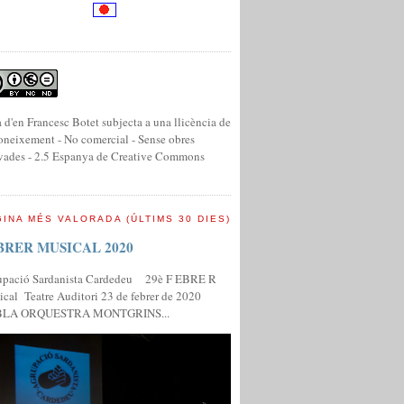
 d'en Francesc Botet subjecta a una llicència de
neixement - No comercial - Sense obres
vades - 2.5 Espanya de Creative Commons
INA MÉS VALORADA (ÚLTIMS 30 DIES)
BRER MUSICAL 2020
upació Sardanista Cardedeu 29è F EBRE R
cal Teatre Auditori 23 de febrer de 2020
LA ORQUESTRA MONTGRINS...