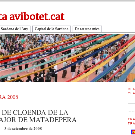
ta avibotet.cat
 Sardana de l'Any
Capital de la Sardana
De tot una mica
CE
CL
A 2008
 DE CLOENDA DE LA
AJOR DE MATADEPERA
TR
TRA
3 de setembre de 2008