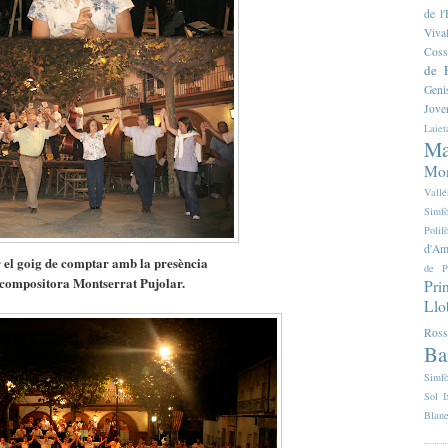
de 
Viva
Coss
de F
Geni
Jove
Laiet
Ma
Mon
Vallé
Simfò
Poli
d'Am
 el goig de comptar amb la presència
de P
 compositora Montserrat Pujolar.
Pri
Llo
Ross
Ba
Simfò
Sol I
Blan