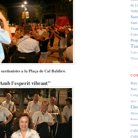
de L
Volt
Sant
Sant
Vice
Colo
Per
Tia
Vallv
l'Esta
 sardanistes a la Plaça de Cal Baldiró.
COB
Amb l'esperit vibrant"
Baix
Nou 
Cani
dels 
Gir
Mata
Rose
Giro
Cobl
Cobl