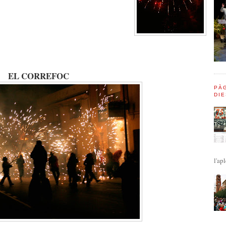
EL CORREFOC
PÀG
DIE
l'apl