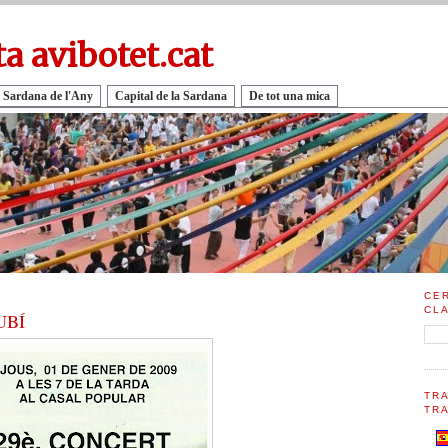
ta avibotet.cat
 Sardana de l'Any
Capital de la Sardana
De tot una mica
CE
CL
UBÍ
TR
TRA