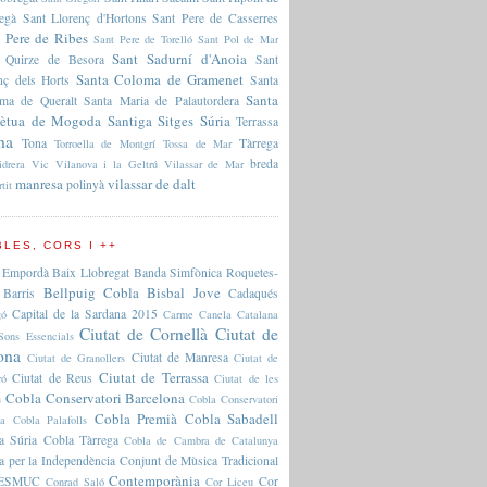
regà
Sant Llorenç d'Hortons
Sant Pere de Casserres
 Pere de Ribes
Sant Pere de Torelló
Sant Pol de Mar
Sant Sadurní d'Anoia
 Quirze de Besora
Sant
Santa Coloma de Gramenet
nç dels Horts
Santa
Santa
ma de Queralt
Santa Maria de Palautordera
pètua de Mogoda
Santiga
Sitges
Súria
Terrassa
na
Tona
Tàrrega
Torroella de Montgrí
Tossa de Mar
breda
idrera
Vic
Vilanova i la Geltrú
Vilassar de Mar
manresa
vilassar de dalt
polinyà
rtit
LES, CORS I ++
 Empordà
Baix Llobregat
Banda Simfònica Roquetes-
Bellpuig Cobla
Bisbal Jove
Barris
Cadaqués
Capital de la Sardana 2015
gó
Carme Canela
Catalana
Ciutat de Cornellà
Ciutat de
Sons Essencials
ona
Ciutat de Manresa
Ciutat de Granollers
Ciutat de
Ciutat de Terrassa
Ciutat de Reus
ró
Ciutat de les
Cobla Conservatori Barcelona
s
Cobla Conservatori
Cobla Premià
Cobla Sabadell
na
Cobla Palafolls
a Súria
Cobla Tàrrega
Cobla de Cambra de Catalunya
a per la Independència
Conjunt de Mùsica Tradicional
Contemporània
l'ESMUC
Cor
Conrad Saló
Cor Liceu