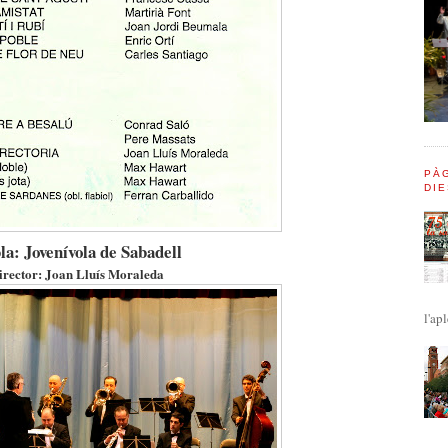
PÀG
DIE
la: Jovenívola de Sabadell
irector: Joan Lluís Moraleda
l'apl