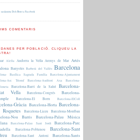
 sardanista Dels Botet a Facebook
TIMS COMENTARIS
RDANES PER POBLACIÓ. CLIQUEU LA
STRA!
Artés
nar
Andorra la Vella
Arenys de Mar
Alella
Barcelona
alona
Banyoles
Barberà del Vallès
elona- Basílica Sagrada Família
Barcelona-Ajuntament
elona-Arc Triomf
Barcelona-Auditori Axa
Barcelona-
Barcelona-
Barcelona-Barri de la Salut
loneta
tat Vella
Barcelona-
Barcelona-Congrés
ample
Barcelona-El Born
Barcelona-ElColl
celona-Gràcia
Barcelona-
Barcelona-Horta
 Roquetes
Barcelona-Liceu
Barcelona-Montbau
celona-Nou Barris
Barcelona-Palau Música
lana
Barcelona-Parc
Barcelona-Palau Sant Jordi
Barcelona-Sant
adella
Barcelona-Poblenou
reu
Barcelona-Sants
Barcelona-Sant Antoni