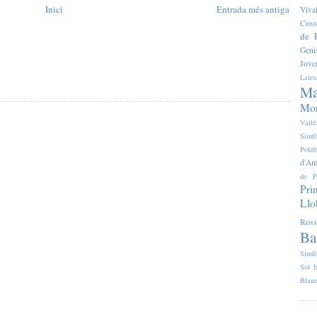
Inici
Entrada més antiga
Viva
Coss
de F
Geni
Jove
Laiet
Ma
Mon
Vallé
Simfò
Poli
d'Am
de P
Pri
Llo
Ross
Ba
Simfò
Sol I
Blan