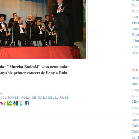
Volt
Sant
Sant
Vice
Colo
Per
Tia
Vallv
l'Esta
ular "Marcha Radeski" vam
acomiadar
COB
anyable primer concert de l'any a Rubí
.
Baix
Nou 
Cani
M.
dels 
009
,
JOVENÍVOLA DE SABADELL
,
RUBÍ
Gir
Mata
Rose
Giro
Cobl
Cobl
de 