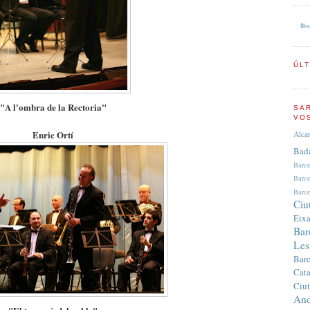
Bloc
ÚL
"A l'ombra de la Rectoria"
SA
VO
Enric Ortí
Alca
Bad
Barc
Barc
Barce
Ciu
Eix
Bar
Les
Bar
Cata
Ciut
And