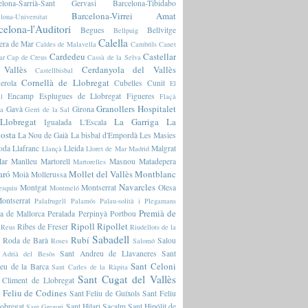
elona-Sarrià-Sant Gervasi
Barcelona-Tibidabo
Barcelona-Virrei Amat
lona-Universitat
celona-l'Auditori
Begues
Bellvitge
Bellpuig
Calella
era de Mar
Caldes de Malavella
Cambrils
Canet
Cardedeu
Castellar
ar
Cap de Creus
Cassà de la Selva
 Vallès
Cerdanyola del Vallès
Castellbisbal
Cornellà de Llobregat
erola
Cubelles
Cunit
El
Encamp
Esplugues de Llobregat
Figueres
l
Flaçà
Granollers
Hospitalet
Gavà
Girona
ia
Gerri de la Sal
Llobregat
La Garriga
La
Igualada
L'Escala
osta
La Nou de Gaià
La bisbal d'Empordà
Les Masies
oda
Llafranc
Lleida
Malgrat
Llançà
Lloret de Mar
Madrid
ar
Manlleu
Martorell
Masnou
Matadepera
Martorelles
aró
Mollet del Vallès
Montblanc
Moià
Mollerussa
Navarcles
Montgat
Montserrat
Olesa
esquiu
Montmeló
ontserrat
Palafrugell
Palamós
Palau-solità i Plegamans
Premià de
a de Mallorca
Peralada
Perpinyà
Portbou
Ripoll
Ripollet
Ribes de Freser
Reus
Riudellots de la
Sabadell
Rubí
Roda de Barà
Salou
Roses
Salomó
Sant Andreu de Llavaneres
Sant
 Adrià del Besòs
Sant Celoni
eu de la Barca
Sant Carles de la Ràpita
Sant Cugat del Vallès
 Climent de Llobregat
 Feliu de Codines
Sant Feliu de Guíxols
Sant Feliu
lobregat
Sant Hilari Sacalm
Sant Hipólit de
Sant Gregori