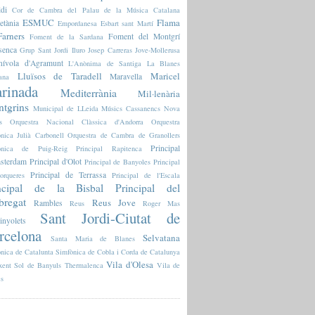
ldi
Cor de Cambra del Palau de la Música Catalana
ESMUC
Flama
etània
Empordanesa
Esbart sant Martí
arners
Foment del Montgrí
Foment de la Sardana
senca
Grup Sant Jordi
Iluro
Josep Carreras
Jove-Mollerusa
nívola d'Agramunt
L'Anònima de Santiga
La Blanes
Lluïsos de Taradell
Maricel
Maravella
ana
rinada
Mediterrània
Mil·lenària
tgrins
Municipal de LLeida
Músics Cassanencs
Nova
s
Orquestra Nacional Clàssica d'Andorra
Orquestra
nica Julià Carbonell
Orquestra de Cambra de Granollers
Principal
fònica de Puig-Reig
Principal Rapitenca
sterdam
Principal d'Olot
Principal de Banyoles
Principal
Principal de Terrassa
orqueres
Principal de l'Escala
ncipal de la Bisbal
Principal del
bregat
Reus Jove
Rambles
Reus
Roger Mas
Sant Jordi-Ciutat de
inyolets
rcelona
Selvatana
Santa Maria de Blanes
nica de Catalunta
Simfònica de Cobla i Corda de Catalunya
Vila d'Olesa
xent
Sol de Banyuls
Thermalenca
Vila de
es