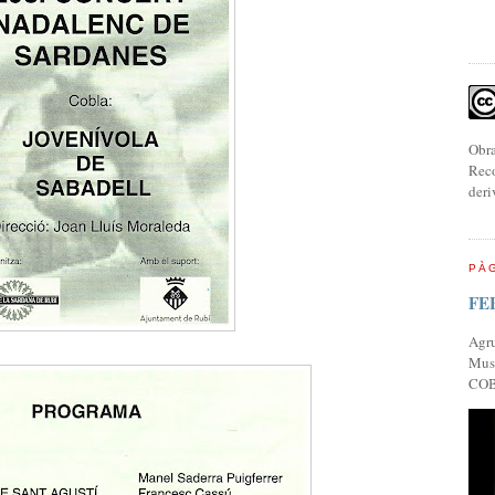
Obra
Reco
deri
PÀG
FE
Agr
Musi
COB