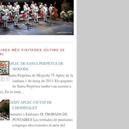
INES MÉS VISITADES (ÚLTIMS 30
S)
APLEC DE SANTA PERPÈTUA DE
MOGODA
Santa Perpètua de Mogoda 75 Aplec de la
sardana 1 de maig de 2011 Els gegants
de Santa Perpètua també van assistir a
ec. En la imat...
XXXIV APLEC CIUTAT DE
L'HOSPITALET
Puntaires i Sardanes IX TROBADA DE
PUNTAIRES Les trobades de puntaires
congrega afeccionades al món del