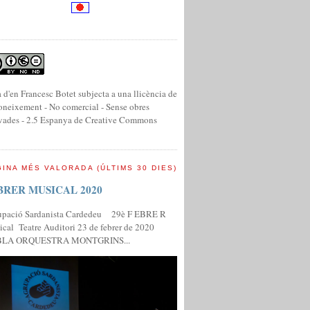
 d'en Francesc Botet subjecta a una llicència de
neixement - No comercial - Sense obres
vades - 2.5 Espanya de Creative Commons
INA MÉS VALORADA (ÚLTIMS 30 DIES)
BRER MUSICAL 2020
upació Sardanista Cardedeu 29è F EBRE R
cal Teatre Auditori 23 de febrer de 2020
LA ORQUESTRA MONTGRINS...