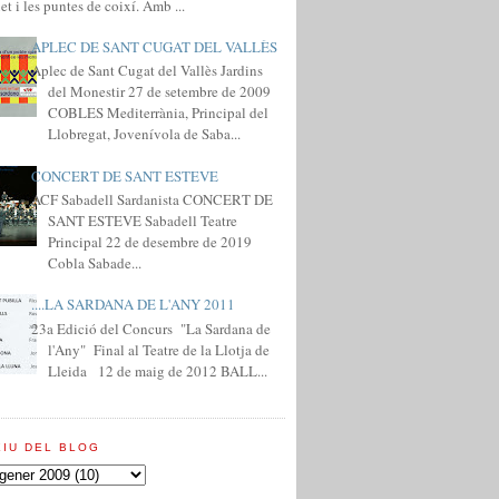
et i les puntes de coixí. Amb ...
APLEC DE SANT CUGAT DEL VALLÈS
Aplec de Sant Cugat del Vallès Jardins
del Monestir 27 de setembre de 2009
COBLES Mediterrània, Principal del
Llobregat, Jovenívola de Saba...
CONCERT DE SANT ESTEVE
ACF Sabadell Sardanista CONCERT DE
SANT ESTEVE Sabadell Teatre
Principal 22 de desembre de 2019
Cobla Sabade...
....LA SARDANA DE L'ANY 2011
23a Edició del Concurs "La Sardana de
l'Any" Final al Teatre de la Llotja de
Lleida 12 de maig de 2012 BALL...
XIU DEL BLOG