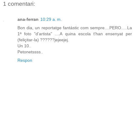
1 comentari:
ana-ferran
10:29 a. m.
Bon dia, un reportatge fantástic com sempre....PERO.....La
1ª foto "d'artista" ....A quina escola t'han ensenyat per
(feliçitar-la) ??????jejeejej.
Un 10..
Petonetssss..
Respon