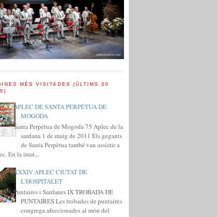
INES MÉS VISITADES (ÚLTIMS 30
S)
APLEC DE SANTA PERPÈTUA DE
MOGODA
Santa Perpètua de Mogoda 75 Aplec de la
sardana 1 de maig de 2011 Els gegants
de Santa Perpètua també van assistir a
ec. En la imat...
XXXIV APLEC CIUTAT DE
L'HOSPITALET
Puntaires i Sardanes IX TROBADA DE
PUNTAIRES Les trobades de puntaires
congrega afeccionades al món del