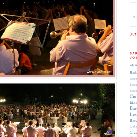
Bloc
ÚL
SA
VO
Alca
Bad
Barc
Barc
Barce
Ciu
Eix
Bar
Les
Bar
Cata
Ciut