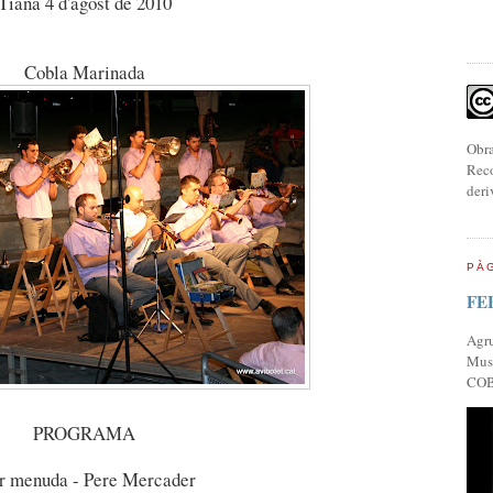
Tiana 4 d'agost de 2010
Cobla Marinada
Obra
Reco
deri
PÀG
FE
Agr
Musi
COB
PROGRAMA
 menuda - Pere Mercader