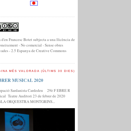
 d'en Francesc Botet subjecta a una llicència de
neixement - No comercial - Sense obres
vades - 2.5 Espanya de Creative Commons
INA MÉS VALORADA (ÚLTIMS 30 DIES)
BRER MUSICAL 2020
upació Sardanista Cardedeu 29è F EBRE R
cal Teatre Auditori 23 de febrer de 2020
LA ORQUESTRA MONTGRINS...