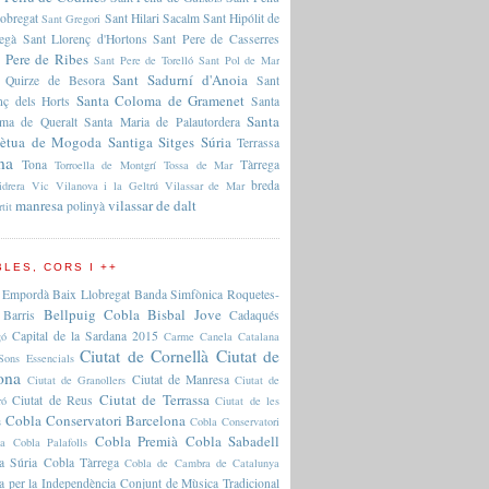
lobregat
Sant Hilari Sacalm
Sant Hipólit de
Sant Gregori
regà
Sant Llorenç d'Hortons
Sant Pere de Casserres
 Pere de Ribes
Sant Pere de Torelló
Sant Pol de Mar
Sant Sadurní d'Anoia
 Quirze de Besora
Sant
Santa Coloma de Gramenet
nç dels Horts
Santa
Santa
ma de Queralt
Santa Maria de Palautordera
pètua de Mogoda
Santiga
Sitges
Súria
Terrassa
na
Tona
Tàrrega
Torroella de Montgrí
Tossa de Mar
breda
idrera
Vic
Vilanova i la Geltrú
Vilassar de Mar
manresa
vilassar de dalt
polinyà
rtit
LES, CORS I ++
 Empordà
Baix Llobregat
Banda Simfònica Roquetes-
Bellpuig Cobla
Bisbal Jove
Barris
Cadaqués
Capital de la Sardana 2015
gó
Carme Canela
Catalana
Ciutat de Cornellà
Ciutat de
Sons Essencials
ona
Ciutat de Manresa
Ciutat de Granollers
Ciutat de
Ciutat de Terrassa
Ciutat de Reus
ró
Ciutat de les
Cobla Conservatori Barcelona
s
Cobla Conservatori
Cobla Premià
Cobla Sabadell
na
Cobla Palafolls
a Súria
Cobla Tàrrega
Cobla de Cambra de Catalunya
a per la Independència
Conjunt de Mùsica Tradicional