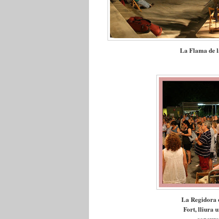
La Flama de l
La Regidora d
Fort, lliura
concurs