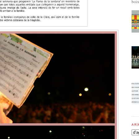
boix
AR