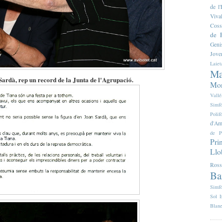
de 
Viva
Coss
de F
Geni
Jove
Laiet
Ma
ardà, rep un record de la Junta de l'Agrupació.
Mon
Vallé
Simfò
Poli
d'Am
de P
Pri
Llo
Ross
Ba
Simfò
Sol I
Blan