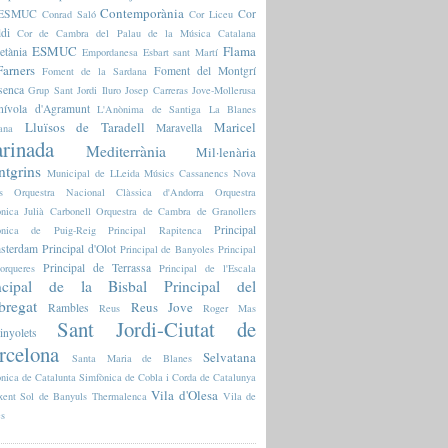
Contemporània
l'ESMUC
Cor
Conrad Saló
Cor Liceu
ldi
Cor de Cambra del Palau de la Música Catalana
ESMUC
Flama
etània
Empordanesa
Esbart sant Martí
arners
Foment del Montgrí
Foment de la Sardana
senca
Grup Sant Jordi
Iluro
Josep Carreras
Jove-Mollerusa
nívola d'Agramunt
L'Anònima de Santiga
La Blanes
Lluïsos de Taradell
Maricel
Maravella
ana
rinada
Mediterrània
Mil·lenària
tgrins
Municipal de LLeida
Músics Cassanencs
Nova
s
Orquestra Nacional Clàssica d'Andorra
Orquestra
nica Julià Carbonell
Orquestra de Cambra de Granollers
Principal
fònica de Puig-Reig
Principal Rapitenca
sterdam
Principal d'Olot
Principal de Banyoles
Principal
Principal de Terrassa
orqueres
Principal de l'Escala
ncipal de la Bisbal
Principal del
bregat
Reus Jove
Rambles
Reus
Roger Mas
Sant Jordi-Ciutat de
inyolets
rcelona
Selvatana
Santa Maria de Blanes
nica de Catalunta
Simfònica de Cobla i Corda de Catalunya
Vila d'Olesa
xent
Sol de Banyuls
Thermalenca
Vila de
es