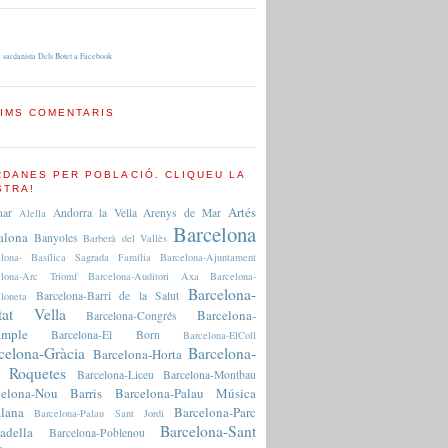
 sardanista Dels Botet a Facebook
TIMS COMENTARIS
RDANES PER POBLACIÓ. CLIQUEU LA
STRA!
Artés
nar
Andorra la Vella
Arenys de Mar
Alella
Barcelona
alona
Banyoles
Barberà del Vallès
elona- Basílica Sagrada Família
Barcelona-Ajuntament
elona-Arc Triomf
Barcelona-Auditori Axa
Barcelona-
Barcelona-
Barcelona-Barri de la Salut
loneta
tat Vella
Barcelona-
Barcelona-Congrés
ample
Barcelona-El Born
Barcelona-ElColl
celona-Gràcia
Barcelona-
Barcelona-Horta
 Roquetes
Barcelona-Liceu
Barcelona-Montbau
celona-Nou Barris
Barcelona-Palau Música
lana
Barcelona-Parc
Barcelona-Palau Sant Jordi
Barcelona-Sant
adella
Barcelona-Poblenou