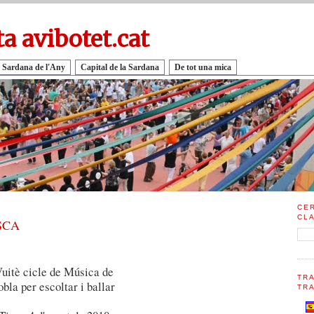
ta avibotet.cat
 Sardana de l'Any
Capital de la Sardana
De tot una mica
CE
CL
SCA
uitè cicle de Música de
TR
obla per escoltar i ballar
TRA