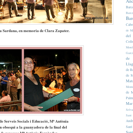
And
Barc
Barce
Bar
Cabr
a Sardana, en memoria de Clara Zapater.
de M
del
Colls
Morel
Garc
de 
Llag
de R
de M
Mat
Mont
de M
Palm
Mar
Selva
Sant
e Serveis Socials i Educació, Mª Antònia
Andr
 un obsequi a la guanyadora
de la final del
Sant
Sant
 de revesses
Mª Antònia Fernàndez
.