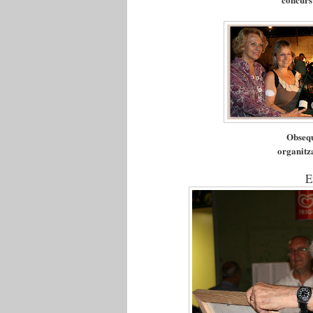
Obsequ
organitza
E