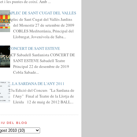
et i les puntes de coixí. Amb ...
APLEC DE SANT CUGAT DEL VALLÈS
Aplec de Sant Cugat del Vallès Jardins
del Monestir 27 de setembre de 2009
COBLES Mediterrània, Principal del
Llobregat, Jovenívola de Saba...
CONCERT DE SANT ESTEVE
ACF Sabadell Sardanista CONCERT DE
SANT ESTEVE Sabadell Teatre
Principal 22 de desembre de 2019
Cobla Sabade...
....LA SARDANA DE L'ANY 2011
23a Edició del Concurs "La Sardana de
l'Any" Final al Teatre de la Llotja de
Lleida 12 de maig de 2012 BALL...
XIU DEL BLOG