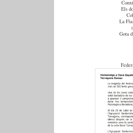
Conxi
Els d
Col
La Fla
(
Gota d
Feder