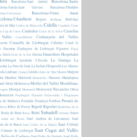
reu
Barcelona-Sants
Barcelona-Sant Antoni
elona-Sarrià-Sant Gervasi
Barcelona-Tibidabo
Barcelona-Virrei Amat
lona-Universitat
celona-l'Auditori
Begues
Bellvitge
Bellpuig
Calella
era de Mar
Caldes de Malavella
Cambrils
Canet
Cardedeu
Castellar
ar
Cap de Creus
Cassà de la Selva
 Vallès
Cerdanyola del Vallès
Castellbisbal
Cornellà de Llobregat
erola
Cubelles
Cunit
El
Encamp
Esplugues de Llobregat
Figueres
l
Flaçà
Granollers
Hospitalet
Gavà
Girona
ia
Gerri de la Sal
Llobregat
La Garriga
La
Igualada
L'Escala
osta
La Nou de Gaià
La bisbal d'Empordà
Les Masies
oda
Llafranc
Lleida
Malgrat
Llançà
Lloret de Mar
Madrid
ar
Manlleu
Martorell
Masnou
Matadepera
Martorelles
aró
Mollet del Vallès
Montblanc
Moià
Mollerussa
Navarcles
Montgat
Montserrat
Olesa
esquiu
Montmeló
ontserrat
Palafrugell
Palamós
Palau-solità i Plegamans
Premià de
a de Mallorca
Peralada
Perpinyà
Portbou
Ripoll
Ripollet
Ribes de Freser
Reus
Riudellots de la
Sabadell
Rubí
Roda de Barà
Salou
Roses
Salomó
Sant Andreu de Llavaneres
Sant
 Adrià del Besòs
Sant Celoni
eu de la Barca
Sant Carles de la Ràpita
Sant Cugat del Vallès
 Climent de Llobregat
 Feliu de Codines
Sant Feliu de Guíxols
Sant Feliu