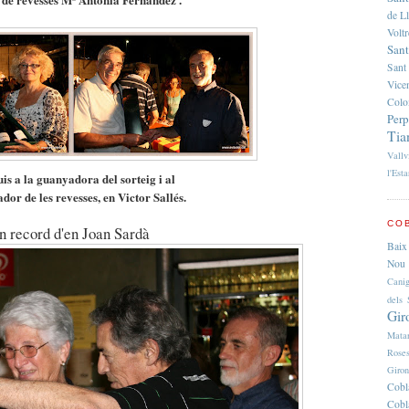
de L
Volt
Sant
Sant
Vice
Colo
Per
Tia
Vallv
l'Esta
is a la guanyadora del sorteig i al
dor de les revesses, en Victor Sallés.
COB
n record d'en Joan Sardà
Baix
Nou 
Cani
dels 
Gir
Mata
Rose
Giro
Cobl
Cobl