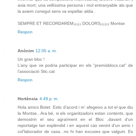
avia mort; una vellíssima persona i mol entranyable als que
la aviem conegut sens va espellar aldia .
SEMPRE ET RECORDAREM¡¡¡¡¡ DOLORS¡¡¡¡¡¡ Montse
Respon
Anònim
12:05 a. m.
Un gran bloc !
L’any que ve podria participar en els “premisblocs.cat” de
l’associació Stic.cat
Respon
Hortènsia
4:49 p. m.
Hola amics Botet: Estic d'acord i m' afegeixo a tot el que diu
la Montse...Ara bé, si els organitzadors estan contents, que
demostrin el seu agraïment en el Bloc ,davant d'un
reportatge tan esplèndid i en aquest cas venint d'un amic i
col'laborador de casa...no hi han excuses que valguin. Es