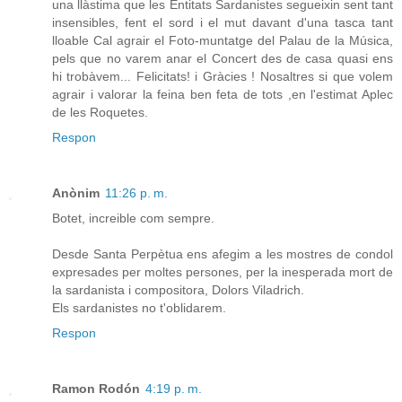
una llàstima que les Entitats Sardanistes segueixin sent tant
insensibles, fent el sord i el mut davant d'una tasca tant
lloable Cal agrair el Foto-muntatge del Palau de la Música,
pels que no varem anar el Concert des de casa quasi ens
hi trobàvem... Felicitats! i Gràcies ! Nosaltres si que volem
agrair i valorar la feina ben feta de tots ,en l'estimat Aplec
de les Roquetes.
Respon
Anònim
11:26 p. m.
Botet, increible com sempre.
Desde Santa Perpètua ens afegim a les mostres de condol
expresades per moltes persones, per la inesperada mort de
la sardanista i compositora, Dolors Viladrich.
Els sardanistes no t'oblidarem.
Respon
Ramon Rodón
4:19 p. m.