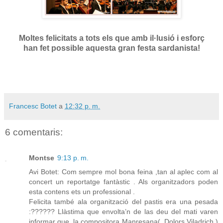
Moltes felicitats a tots els que amb il·lusió i esforç
han fet possible aquesta gran festa sardanista!
Francesc Botet
a
12:32 p. m.
6 comentaris:
Montse
9:13 p. m.
Avi Botet: Com sempre mol bona feina ,tan al aplec com al
concert un reportatge fantàstic . Als organitzadors poden
esta contens ets un professional .
Felicita també ala organització del pastis era una pesada
:?????? Llàstima que envolta’n de las deu del mati varen
informar que ,la compositora Manresana( ,Dolors Viladrich )