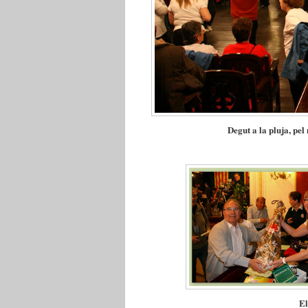
Degut a la pluja, pel
El