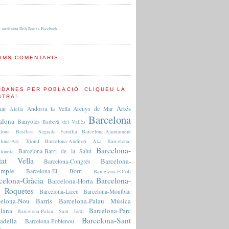
 sardanista Dels Botet a Facebook
TIMS COMENTARIS
RDANES PER POBLACIÓ. CLIQUEU LA
STRA!
Artés
nar
Andorra la Vella
Arenys de Mar
Alella
Barcelona
alona
Banyoles
Barberà del Vallès
elona- Basílica Sagrada Família
Barcelona-Ajuntament
elona-Arc Triomf
Barcelona-Auditori Axa
Barcelona-
Barcelona-
Barcelona-Barri de la Salut
loneta
tat Vella
Barcelona-
Barcelona-Congrés
ample
Barcelona-El Born
Barcelona-ElColl
celona-Gràcia
Barcelona-
Barcelona-Horta
 Roquetes
Barcelona-Liceu
Barcelona-Montbau
celona-Nou Barris
Barcelona-Palau Música
lana
Barcelona-Parc
Barcelona-Palau Sant Jordi
Barcelona-Sant
adella
Barcelona-Poblenou