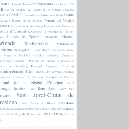
Contemporània
l'ESMUC
Cor
Conrad Saló
Cor Liceu
ldi
Cor de Cambra del Palau de la Música Catalana
ESMUC
Flama
etània
Empordanesa
Esbart sant Martí
arners
Foment del Montgrí
Foment de la Sardana
senca
Grup Sant Jordi
Iluro
Josep Carreras
Jove-Mollerusa
nívola d'Agramunt
L'Anònima de Santiga
La Blanes
Lluïsos de Taradell
Maricel
Maravella
ana
rinada
Mediterrània
Mil·lenària
tgrins
Municipal de LLeida
Músics Cassanencs
Nova
s
Orquestra Nacional Clàssica d'Andorra
Orquestra
nica Julià Carbonell
Orquestra de Cambra de Granollers
Principal
fònica de Puig-Reig
Principal Rapitenca
sterdam
Principal d'Olot
Principal de Banyoles
Principal
Principal de Terrassa
orqueres
Principal de l'Escala
ncipal de la Bisbal
Principal del
bregat
Reus Jove
Rambles
Reus
Roger Mas
Sant Jordi-Ciutat de
inyolets
rcelona
Selvatana
Santa Maria de Blanes
nica de Catalunta
Simfònica de Cobla i Corda de Catalunya
Vila d'Olesa
xent
Sol de Banyuls
Thermalenca
Vila de
es