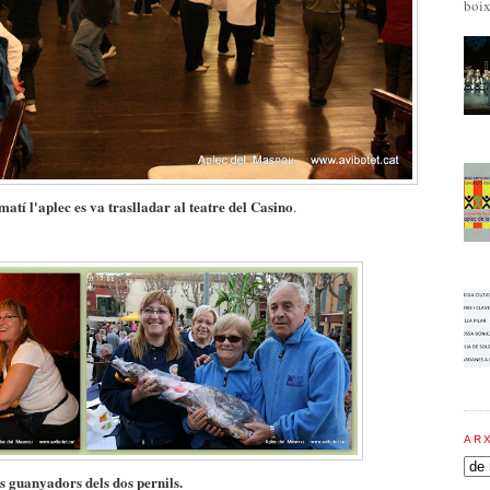
boix
 matí l'aplec es va traslladar al teatre del Casino
.
AR
s guanyadors dels dos pernils.