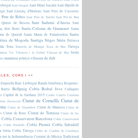
lobregat
Sant Hilari Sacalm
Sant Hipólit de
Sant Gregori
regà
Sant Llorenç d'Hortons
Sant Pere de Casserres
 Pere de Ribes
Sant Pere de Torelló
Sant Pol de Mar
Sant Sadurní d'Anoia
 Quirze de Besora
Sant
Santa Coloma de Gramenet
nç dels Horts
Santa
Santa
ma de Queralt
Santa Maria de Palautordera
pètua de Mogoda
Santiga
Sitges
Súria
Terrassa
na
Tona
Tàrrega
Torroella de Montgrí
Tossa de Mar
breda
idrera
Vic
Vilanova i la Geltrú
Vilassar de Mar
manresa
vilassar de dalt
polinyà
rtit
LES, CORS I ++
 Empordà
Baix Llobregat
Banda Simfònica Roquetes-
Bellpuig Cobla
Bisbal Jove
Barris
Cadaqués
Capital de la Sardana 2015
gó
Carme Canela
Catalana
Ciutat de Cornellà
Ciutat de
Sons Essencials
ona
Ciutat de Manresa
Ciutat de Granollers
Ciutat de
Ciutat de Terrassa
Ciutat de Reus
ró
Ciutat de les
Cobla Conservatori Barcelona
s
Cobla Conservatori
Cobla Premià
Cobla Sabadell
na
Cobla Palafolls
a Súria
Cobla Tàrrega
Cobla de Cambra de Catalunya
a per la Independència
Conjunt de Mùsica Tradicional