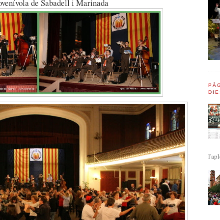
ovenívola de Sabadell i Marinada
PÀG
DIE
l'apl