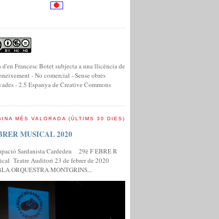
 d'en Francesc Botet subjecta a una llicència de
neixement - No comercial - Sense obres
vades - 2.5 Espanya de Creative Commons
INA MÉS VALORADA (ÚLTIMS 30 DIES)
BRER MUSICAL 2020
upació Sardanista Cardedeu 29è F EBRE R
cal Teatre Auditori 23 de febrer de 2020
LA ORQUESTRA MONTGRINS...