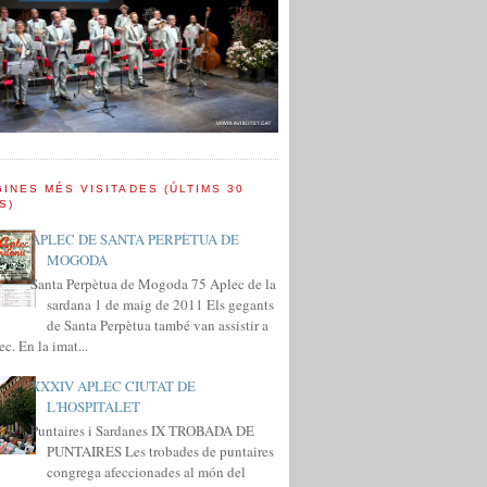
INES MÉS VISITADES (ÚLTIMS 30
S)
APLEC DE SANTA PERPÈTUA DE
MOGODA
Santa Perpètua de Mogoda 75 Aplec de la
sardana 1 de maig de 2011 Els gegants
de Santa Perpètua també van assistir a
ec. En la imat...
XXXIV APLEC CIUTAT DE
L'HOSPITALET
Puntaires i Sardanes IX TROBADA DE
PUNTAIRES Les trobades de puntaires
congrega afeccionades al món del