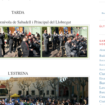
TARDA
Bloc
enívola de Sabadell i Principal del Llobregat
ÚL
SA
VO
Alca
Bad
Barc
Barc
Barce
L'ESTRENA
Ciu
Eix
Bar
Les
Bar
Cata
Ciut