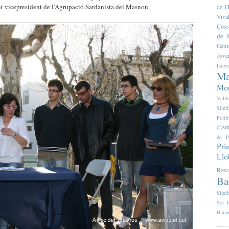
t vicepresident de l'Agrupació Sardanista del Masnou.
de 
Viva
Coss
de F
Geni
Jove
Laiet
Ma
Mon
Vallé
Simfò
Poli
d'Am
de P
Pri
Llo
Ross
Ba
Simfò
Sol I
Blan