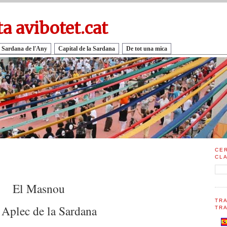
ta avibotet.cat
 Sardana de l'Any
Capital de la Sardana
De tot una mica
CE
CL
El Masnou
TR
 Aplec de la Sardana
TRA