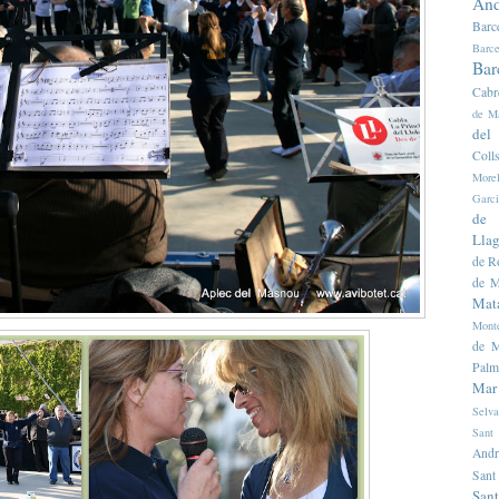
And
Barc
Barce
Bar
Cabr
de M
del
Colls
Morel
Garc
de 
Llag
de R
de M
Mat
Mont
de M
Palm
Mar
Selva
Sant
Andr
Sant
Sant