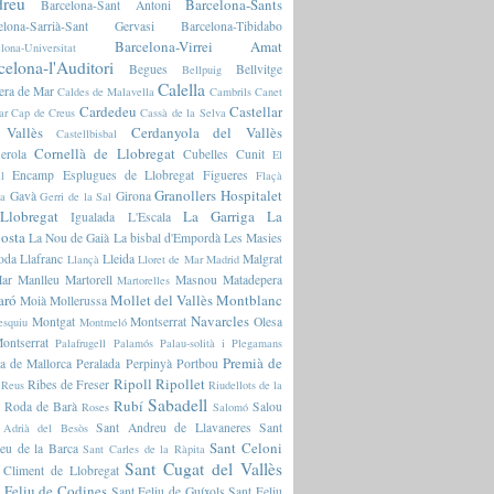
reu
Barcelona-Sants
Barcelona-Sant Antoni
elona-Sarrià-Sant Gervasi
Barcelona-Tibidabo
Barcelona-Virrei Amat
lona-Universitat
celona-l'Auditori
Begues
Bellvitge
Bellpuig
Calella
era de Mar
Caldes de Malavella
Cambrils
Canet
Cardedeu
Castellar
ar
Cap de Creus
Cassà de la Selva
 Vallès
Cerdanyola del Vallès
Castellbisbal
Cornellà de Llobregat
erola
Cubelles
Cunit
El
Encamp
Esplugues de Llobregat
Figueres
l
Flaçà
Granollers
Hospitalet
Gavà
Girona
ia
Gerri de la Sal
Llobregat
La Garriga
La
Igualada
L'Escala
osta
La Nou de Gaià
La bisbal d'Empordà
Les Masies
oda
Llafranc
Lleida
Malgrat
Llançà
Lloret de Mar
Madrid
ar
Manlleu
Martorell
Masnou
Matadepera
Martorelles
aró
Mollet del Vallès
Montblanc
Moià
Mollerussa
Navarcles
Montgat
Montserrat
Olesa
esquiu
Montmeló
ontserrat
Palafrugell
Palamós
Palau-solità i Plegamans
Premià de
a de Mallorca
Peralada
Perpinyà
Portbou
Ripoll
Ripollet
Ribes de Freser
Reus
Riudellots de la
Sabadell
Rubí
Roda de Barà
Salou
Roses
Salomó
Sant Andreu de Llavaneres
Sant
 Adrià del Besòs
Sant Celoni
eu de la Barca
Sant Carles de la Ràpita
Sant Cugat del Vallès
 Climent de Llobregat
 Feliu de Codines
Sant Feliu de Guíxols
Sant Feliu