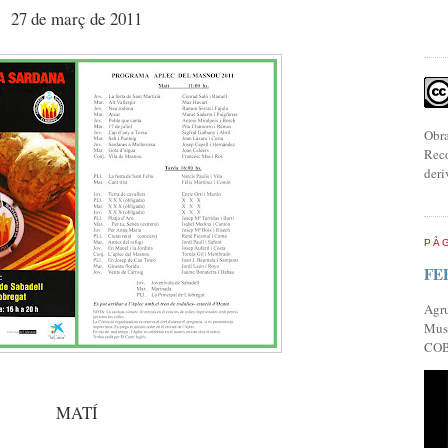
27 de març de 2011
Obra
Reco
deri
PÀG
FE
Agr
Musi
COB
MATÍ