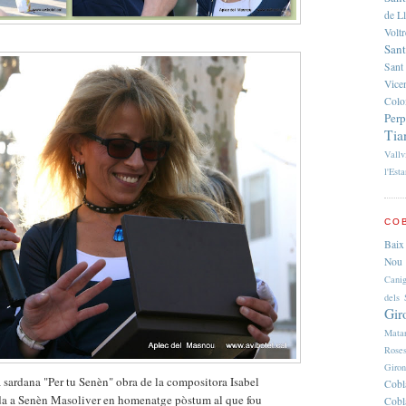
de L
Volt
Sant
Sant
Vice
Colo
Per
Tia
Vallv
l'Esta
COB
Baix
Nou 
Cani
dels 
Gir
Mata
Rose
Giro
a sardana "Per tu Senèn" obra de la compositora Isabel
Cobl
a a Senèn Masoliver en homenatge pòstum al que fou
Cobl