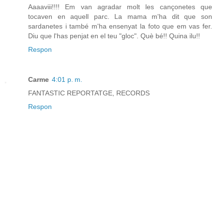
Aaaaviii!!!! Em van agradar molt les cançonetes que
tocaven en aquell parc. La mama m'ha dit que son
sardanetes i també m'ha ensenyat la foto que em vas fer.
Diu que l'has penjat en el teu "gloc". Què bé!! Quina ilu!!
Respon
Carme
4:01 p. m.
FANTASTIC REPORTATGE, RECORDS
Respon