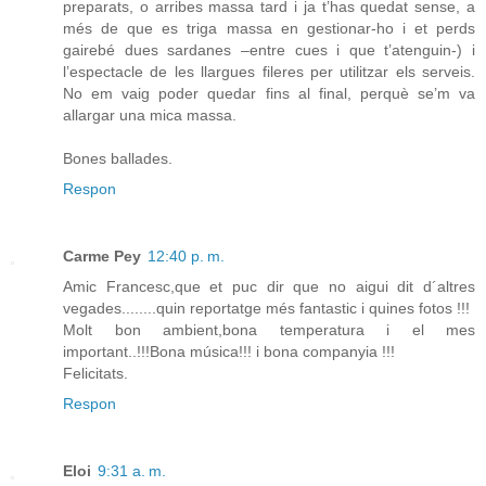
preparats, o arribes massa tard i ja t’has quedat sense, a
més de que es triga massa en gestionar-ho i et perds
gairebé dues sardanes –entre cues i que t’atenguin-) i
l’espectacle de les llargues fileres per utilitzar els serveis.
No em vaig poder quedar fins al final, perquè se’m va
allargar una mica massa.
Bones ballades.
Respon
Carme Pey
12:40 p. m.
Amic Francesc,que et puc dir que no aigui dit d´altres
vegades........quin reportatge més fantastic i quines fotos !!!
Molt bon ambient,bona temperatura i el mes
important..!!!Bona música!!! i bona companyia !!!
Felicitats.
Respon
Eloi
9:31 a. m.