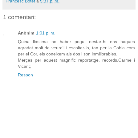
Francesc Botet
a
5:37 p. m.
1 comentari:
Anònim
1:01 p. m.
Quina llàstima no haber pogut eestar-hi ens hagues
agradat molt de veure'l i escoltar-lo, tan per la Cobla com
per el Cor, els coneixem als dos i son inmillorables.
Merçes per aquest magnific reportatge, records.Carme i
Vicenç
Respon