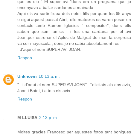
que es diu " El super avi "dons era un programa que jo
ensenyava a ballar sardanes a mainada.
Aqui els va sortir l'idea dels nets i fills per quan fes 65 anys
o sigui aquest passat Abril, ells mateixos es varen posar en
contacte amb Ramon Iglesies " compositor", dons ells
saben que som amics , i fes una sardana per el avi
Joan.per estrenar el Aplec de Malgrat de mar, la sorpresa
va ser mayuscula , dons jo no sabia absolutament res.
I d'aqui el nom SUPER AVI JOAN.
Respon
Unknown
10:13 a. m.
"...i d'aqui el nom SUPER AVI JOAN". Felicitats als dos avis,
Joan i Botet, i a tots els avis.
Respon
M LLUISA
2:13 p. m.
Moltes gracies Francesc per aquestes fotos tant boniques