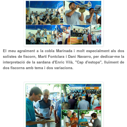
El meu agraïment a la cobla Marinada i molt especialment als dos
solistes de fiscorn, Martí Fontclara i Dani Navarro, per dedicar-me la
interpretació de la sardana d'Enric Vilà, "Cap d'estopa", lluïment de
dos fiscorns amb tema i dos variacions.