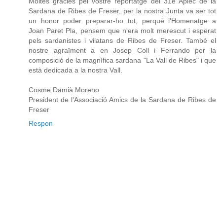
Moltes gràcies pel vostre reportatge del 31è Aplec de la
Sardana de Ribes de Freser, per la nostra Junta va ser tot
un honor poder preparar-ho tot, perquè l'Homenatge a
Joan Paret Pla, pensem que n'era molt merescut i esperat
pels sardanistes i vilatans de Ribes de Freser. També el
nostre agraïment a en Josep Coll i Ferrando per la
composició de la magnífica sardana "La Vall de Ribes" i que
està dedicada a la nostra Vall.
Cosme Damià Moreno
President de l'Associació Amics de la Sardana de Ribes de
Freser
Respon