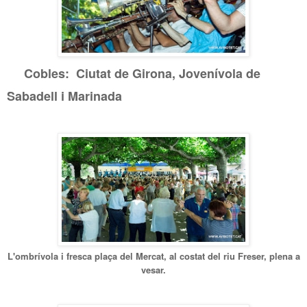
Cobles: Ciutat de Girona, Jovenívola de
Sabadell i Marinada
L
'ombrí
v
ola i fresca
plaça del
M
ercat, al costat del riu Freser, plena a
vesar.