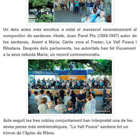
Un dels actes més emotius a estat
el
merescut reconeixement al
compositor de sardanes ribetà, Joan Paret Pla (1924-1947) autor de
les sardanes, Anant a Núria; Cants vora el Freser; La Vall Fosca i
Ribetana. Després dels parlaments,
l
es autoritats han fet lliurament
a la seva neboda Maria,
un record commemoratiu.
Acte seguit
le
s tres cobles conjuntament han interpret
at
una de les
seves
peces més emblemàtiques
, "La Vall Fosca" sardana
tot un
himne
de l'Aplec de Ribes.