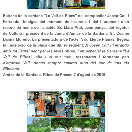
E
strena de la sardana "La Vall de Ribes" del compositor Josep Coll i
Ferrando. Imatges del moment de l'estrena i del lliurament d'un
record de mans de l'alcalde Sr. Marc Prat, acompanyat del regidor
de Cultura i president de la Junta d'Amics de la Sardana
, Sr. Cosme
Damià Moreno. La presentadora de l'acte,
Sra. M
e
rcè Planas, llegeix
la inscripció de la placa que diu el seg
ü
ent:
A Josep Coll i Ferrando
amb tot l'agraïment per les teves obres
, i en especial la Sardana "La
Vall de Ribes", ella i el teu nom, ressonaran i formaran part
d'aquesta
V
all, doncs sempre estaran dins del cor de
tots els
Ribetans.
Amics de la Sardana. Ribes de Freser
, 7 d'agost de 2016