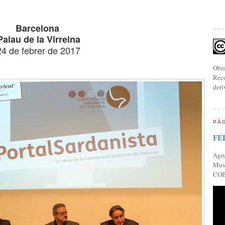
B
arcelona
Palau de la Virreina
24 de febrer de 2017
Obra
Reco
deri
PÀG
FE
Agr
Musi
COB