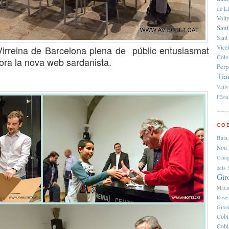
de L
Volt
Sant
Sant
rreina de Barcelona plena de públic entusiasmat
Vice
Colo
ora la nova web sardanista.
Per
Tia
Vallv
l'Esta
COB
Baix
Nou 
Cani
dels 
Gir
Mata
Rose
Giro
Cobl
Cobl