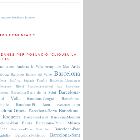
 sardanista Dels Botet a Facebook
TIMS COMENTARIS
RDANES PER POBLACIÓ. CLIQUEU LA
STRA!
Artés
nar
Andorra la Vella
Arenys de Mar
Alella
Barcelona
alona
Banyoles
Barberà del Vallès
elona- Basílica Sagrada Família
Barcelona-Ajuntament
elona-Arc Triomf
Barcelona-Auditori Axa
Barcelona-
Barcelona-
Barcelona-Barri de la Salut
loneta
tat Vella
Barcelona-
Barcelona-Congrés
ample
Barcelona-El Born
Barcelona-ElColl
celona-Gràcia
Barcelona-
Barcelona-Horta
 Roquetes
Barcelona-Liceu
Barcelona-Montbau
celona-Nou Barris
Barcelona-Palau Música
lana
Barcelona-Parc
Barcelona-Palau Sant Jordi
Barcelona-Sant
adella
Barcelona-Poblenou