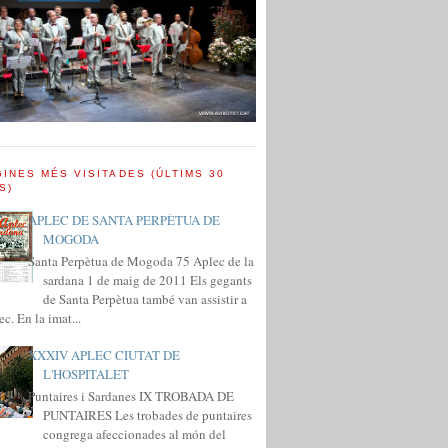
INES MÉS VISITADES (ÚLTIMS 30
S)
APLEC DE SANTA PERPÈTUA DE
MOGODA
Santa Perpètua de Mogoda 75 Aplec de la
sardana 1 de maig de 2011 Els gegants
de Santa Perpètua també van assistir a
ec. En la imat...
XXXIV APLEC CIUTAT DE
L'HOSPITALET
Puntaires i Sardanes IX TROBADA DE
PUNTAIRES Les trobades de puntaires
congrega afeccionades al món del