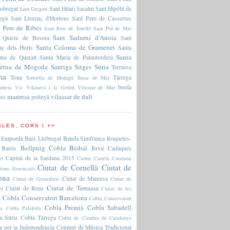
lobregat
Sant Hilari Sacalm
Sant Hipólit de
Sant Gregori
regà
Sant Llorenç d'Hortons
Sant Pere de Casserres
 Pere de Ribes
Sant Pere de Torelló
Sant Pol de Mar
Sant Sadurní d'Anoia
 Quirze de Besora
Sant
Santa Coloma de Gramenet
nç dels Horts
Santa
Santa
ma de Queralt
Santa Maria de Palautordera
pètua de Mogoda
Santiga
Sitges
Súria
Terrassa
na
Tona
Tàrrega
Torroella de Montgrí
Tossa de Mar
breda
idrera
Vic
Vilanova i la Geltrú
Vilassar de Mar
manresa
vilassar de dalt
polinyà
rtit
LES, CORS I ++
 Empordà
Baix Llobregat
Banda Simfònica Roquetes-
Bellpuig Cobla
Bisbal Jove
Barris
Cadaqués
Capital de la Sardana 2015
gó
Carme Canela
Catalana
Ciutat de Cornellà
Ciutat de
Sons Essencials
ona
Ciutat de Manresa
Ciutat de Granollers
Ciutat de
Ciutat de Terrassa
Ciutat de Reus
ró
Ciutat de les
Cobla Conservatori Barcelona
s
Cobla Conservatori
Cobla Premià
Cobla Sabadell
na
Cobla Palafolls
a Súria
Cobla Tàrrega
Cobla de Cambra de Catalunya
a per la Independència
Conjunt de Mùsica Tradicional