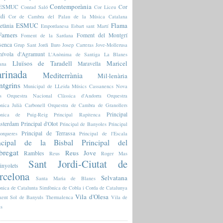
Contemporània
l'ESMUC
Cor
Conrad Saló
Cor Liceu
ldi
Cor de Cambra del Palau de la Música Catalana
ESMUC
Flama
etània
Empordanesa
Esbart sant Martí
arners
Foment del Montgrí
Foment de la Sardana
senca
Grup Sant Jordi
Iluro
Josep Carreras
Jove-Mollerusa
nívola d'Agramunt
L'Anònima de Santiga
La Blanes
Lluïsos de Taradell
Maricel
Maravella
ana
rinada
Mediterrània
Mil·lenària
tgrins
Municipal de LLeida
Músics Cassanencs
Nova
s
Orquestra Nacional Clàssica d'Andorra
Orquestra
nica Julià Carbonell
Orquestra de Cambra de Granollers
Principal
fònica de Puig-Reig
Principal Rapitenca
sterdam
Principal d'Olot
Principal de Banyoles
Principal
Principal de Terrassa
orqueres
Principal de l'Escala
ncipal de la Bisbal
Principal del
bregat
Reus Jove
Rambles
Reus
Roger Mas
Sant Jordi-Ciutat de
inyolets
rcelona
Selvatana
Santa Maria de Blanes
nica de Catalunta
Simfònica de Cobla i Corda de Catalunya
Vila d'Olesa
xent
Sol de Banyuls
Thermalenca
Vila de
es