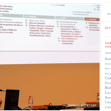
Bloc
ÚL
SA
VO
Alca
Bad
Barc
Barc
Barce
Ciu
Eix
Bar
Les
Bar
Cata
Ciut