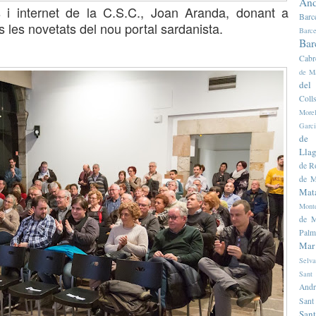
And
s i
internet de la C.S.C.
, Joan Aranda,
donant a
Barc
es les novetats del nou portal sardanista.
Barce
Bar
Cabr
de M
del
Colls
Morel
Garc
de 
Llag
de R
de M
Mat
Mont
de M
Palm
Mar
Selva
Sant
Andr
Sant
Sant