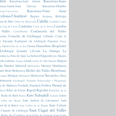
reu
Barcelona-Sants
Barcelona-Sant Antoni
elona-Sarrià-Sant Gervasi
Barcelona-Tibidabo
Barcelona-Virrei Amat
lona-Universitat
celona-l'Auditori
Begues
Bellvitge
Bellpuig
Calella
era de Mar
Caldes de Malavella
Cambrils
Canet
Cardedeu
Castellar
ar
Cap de Creus
Cassà de la Selva
 Vallès
Cerdanyola del Vallès
Castellbisbal
Cornellà de Llobregat
erola
Cubelles
Cunit
El
Encamp
Esplugues de Llobregat
Figueres
l
Flaçà
Granollers
Hospitalet
Gavà
Girona
ia
Gerri de la Sal
Llobregat
La Garriga
La
Igualada
L'Escala
osta
La Nou de Gaià
La bisbal d'Empordà
Les Masies
oda
Llafranc
Lleida
Malgrat
Llançà
Lloret de Mar
Madrid
ar
Manlleu
Martorell
Masnou
Matadepera
Martorelles
aró
Mollet del Vallès
Montblanc
Moià
Mollerussa
Navarcles
Montgat
Montserrat
Olesa
esquiu
Montmeló
ontserrat
Palafrugell
Palamós
Palau-solità i Plegamans
Premià de
a de Mallorca
Peralada
Perpinyà
Portbou
Ripoll
Ripollet
Ribes de Freser
Reus
Riudellots de la
Sabadell
Rubí
Roda de Barà
Salou
Roses
Salomó
Sant Andreu de Llavaneres
Sant
 Adrià del Besòs
Sant Celoni
eu de la Barca
Sant Carles de la Ràpita
Sant Cugat del Vallès
 Climent de Llobregat
 Feliu de Codines
Sant Feliu de Guíxols
Sant Feliu