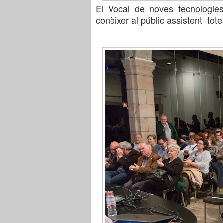
El Vocal de noves tec
nolo
gi
e
con
è
ixer
al públic assistent tot