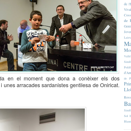
de 
Viva
Coss
de F
Geni
Jove
Laiet
Ma
Mon
Vallé
Simfò
Poli
d'Am
anda en el moment que dona a con
è
ixer
e
ls dos
de P
Pri
 i unes arr
a
cades sardanistes gentilesa de Oniricat.
Llo
Ross
Ba
Simfò
Sol I
Blan