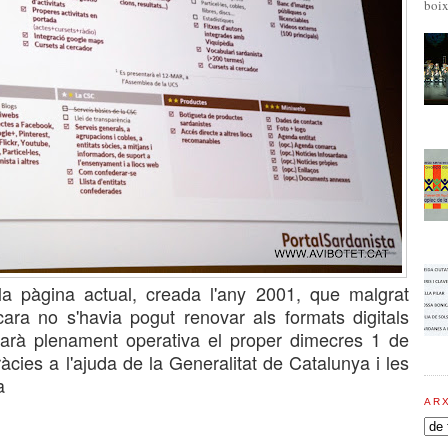
boix
la pàgina actual
, creada l'any 2001
, que malgrat
cara no s'havia pogut renovar als formats digitals
tarà
plenament
operati
va
el proper dimecres 1 de
àcies a l'ajuda de la Generalitat de Cataluny
a i le
s
a
AR