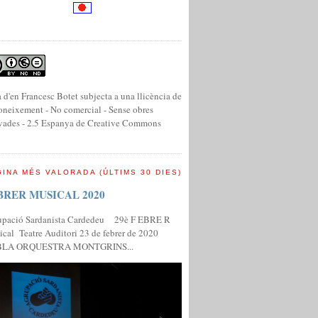
 d'en Francesc Botet subjecta a una llicència de
neixement - No comercial - Sense obres
vades - 2.5 Espanya de Creative Commons
INA MÉS VALORADA (ÚLTIMS 30 DIES)
BRER MUSICAL 2020
upació Sardanista Cardedeu 29è F EBRE R
cal Teatre Auditori 23 de febrer de 2020
LA ORQUESTRA MONTGRINS...