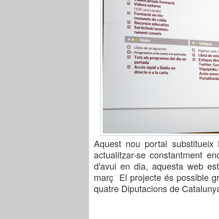
Aquest nou portal substituei
x 
actualitzar-se constantment en
d'avui en dia
, aquesta
web
es
març
El projecte és possible gr
quatre
Diputacions de C
ataluny