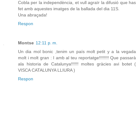
Cobla per la independència, et vull agraïr la difusió que has
fet amb aquestes imatges de la ballada del dia 11S.
Una abraçada!
Respon
Montse
12:11 p. m.
Un dia mol bonic ,tenim un país molt petit y a la vegada
molt i molt gran : I amb al teu reportatge!!!!!!!! Que passarà
ala historia de Catalunya!!!!!! moltes gràcies avi botet (
VISCA CATALUNYA LLIURA )
Respon