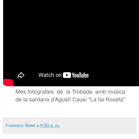
Més fotografies de la Trobada amb música
de la sardana d'Agustí Causí "La tia Roseta"
Francesc Botet
a
8:50 a. m.