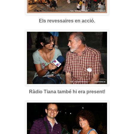
Els revessaires en acció.
Ràdio Tiana també hi era present!