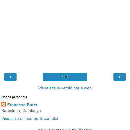
‹
›
Inici
Visualitza la versió per a web
Dades personals
Francesc Botet
Barcelona, Catalunya
Visualitza el meu perfil complet
Amb la tecnologia de
Blogger
.