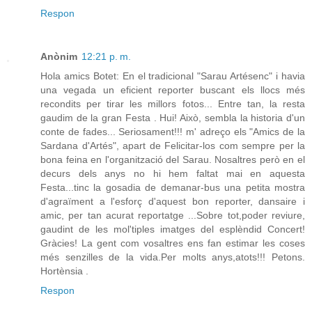
Respon
Anònim
12:21 p. m.
Hola amics Botet: En el tradicional "Sarau Artésenc" i havia
una vegada un eficient reporter buscant els llocs més
recondits per tirar les millors fotos... Entre tan, la resta
gaudim de la gran Festa . Hui! Això, sembla la historia d'un
conte de fades... Seriosament!!! m' adreço els "Amics de la
Sardana d'Artés", apart de Felicitar-los com sempre per la
bona feina en l'organització del Sarau. Nosaltres però en el
decurs dels anys no hi hem faltat mai en aquesta
Festa...tinc la gosadia de demanar-bus una petita mostra
d'agraïment a l'esforç d'aquest bon reporter, dansaire i
amic, per tan acurat reportatge ...Sobre tot,poder reviure,
gaudint de les mol'tiples imatges del esplèndid Concert!
Gràcies! La gent com vosaltres ens fan estimar les coses
més senzilles de la vida.Per molts anys,atots!!! Petons.
Hortènsia .
Respon