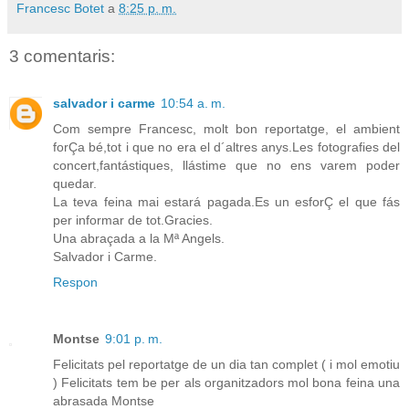
Francesc Botet
a
8:25 p. m.
3 comentaris:
salvador i carme
10:54 a. m.
Com sempre Francesc, molt bon reportatge, el ambient
forÇa bé,tot i que no era el d´altres anys.Les fotografies del
concert,fantástiques, llástime que no ens varem poder
quedar.
La teva feina mai estará pagada.Es un esforÇ el que fás
per informar de tot.Gracies.
Una abraçada a la Mª Angels.
Salvador i Carme.
Respon
Montse
9:01 p. m.
Felicitats pel reportatge de un dia tan complet ( i mol emotiu
) Felicitats tem be per als organitzadors mol bona feina una
abrasada Montse