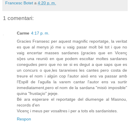
Francesc Botet
a
4:20 p. m.
1 comentari:
Carme
4:17 p. m.
Gracies Fransesc per aquest magnific reportatge, la veritat
es que al menys jó me u vaig pasar molt bé tot i que no
vaig encertar masses sardanes (gracies que en Vicenç
si)es una reunió en que podem escoltar moltes sardanes
conegudes pero que no se si es degut a que saps que es
un concurs o que,les tarareixes les cantes pero costa de
treure el nom i algún cop l'autor aixó ens va passar amb
l'Espill de l'agulla la varem cantar l'autor ens va surtir
inmediatament,pero el nom de la sardana "misió imposible"
quina "frustaçio" jejeje.
Bé ara esperare el reportatge del diumenge al Masnou,
records d'en
Vicenç i meus per vosaltres i per a tots els sardanistes.
Respon