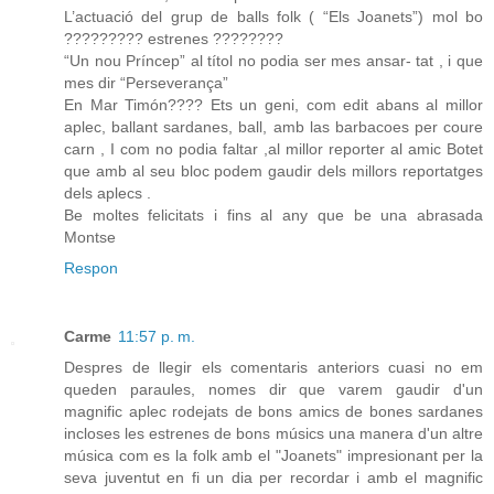
L’actuació del grup de balls folk ( “Els Joanets”) mol bo
????????? estrenes ????????
“Un nou Príncep” al títol no podia ser mes ansar- tat , i que
mes dir “Perseverança”
En Mar Timón???? Ets un geni, com edit abans al millor
aplec, ballant sardanes, ball, amb las barbacoes per coure
carn , I com no podia faltar ,al millor reporter al amic Botet
que amb al seu bloc podem gaudir dels millors reportatges
dels aplecs .
Be moltes felicitats i fins al any que be una abrasada
Montse
Respon
Carme
11:57 p. m.
Despres de llegir els comentaris anteriors cuasi no em
queden paraules, nomes dir que varem gaudir d'un
magnific aplec rodejats de bons amics de bones sardanes
incloses les estrenes de bons músics una manera d'un altre
música com es la folk amb el "Joanets" impresionant per la
seva juventut en fi un dia per recordar i amb el magnific