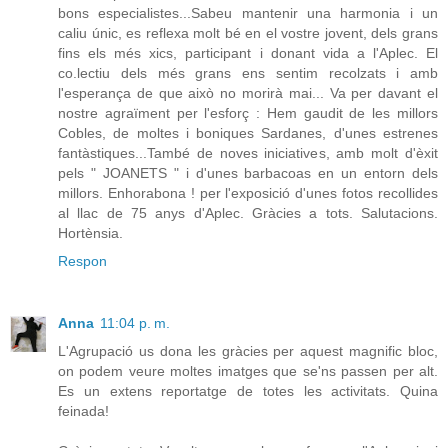
bons especialistes...Sabeu mantenir una harmonia i un
caliu únic, es reflexa molt bé en el vostre jovent, dels grans
fins els més xics, participant i donant vida a l'Aplec. El
co.lectiu dels més grans ens sentim recolzats i amb
l'esperança de que això no morirà mai... Va per davant el
nostre agraïment per l'esforç : Hem gaudit de les millors
Cobles, de moltes i boniques Sardanes, d'unes estrenes
fantàstiques...També de noves iniciatives, amb molt d'èxit
pels " JOANETS " i d'unes barbacoas en un entorn dels
millors. Enhorabona ! per l'exposició d'unes fotos recollides
al llac de 75 anys d'Aplec. Gràcies a tots. Salutacions.
Hortènsia.
Respon
Anna
11:04 p. m.
L'Agrupació us dona les gràcies per aquest magnific bloc,
on podem veure moltes imatges que se'ns passen per alt.
Es un extens reportatge de totes les activitats. Quina
feinada!