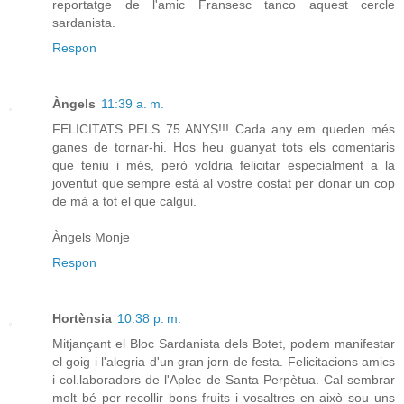
reportatge de l'amic Fransesc tanco aquest cercle
sardanista.
Respon
Àngels
11:39 a. m.
FELICITATS PELS 75 ANYS!!! Cada any em queden més
ganes de tornar-hi. Hos heu guanyat tots els comentaris
que teniu i més, però voldria felicitar especialment a la
joventut que sempre està al vostre costat per donar un cop
de mà a tot el que calgui.
Àngels Monje
Respon
Hortènsia
10:38 p. m.
Mitjançant el Bloc Sardanista dels Botet, podem manifestar
el goig i l'alegria d'un gran jorn de festa. Felicitacions amics
i col.laboradors de l'Aplec de Santa Perpètua. Cal sembrar
molt bé per recollir bons fruits i vosaltres en això sou uns