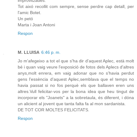
improvitzades.
Tot aixó recollit com sempre, sense perdre cap detall, per
l'amic Botet.
Un petó
Marta i Joan Antoni
Respon
M. LLUISA
6:46 p. m.
Jo m'afegeixo a tot el que s'ha dir d'aquest Aplec, està molt
bé i quan vaig veure l'exposició de fotos dels Aplecs d'altres
anys,molt enrera, em vaig adonar que no s'havia perdut
gens l'essència d'aquest Aplec,semblava que el temps no
havia passat si no fos perquè els que ballaven eren uns
altres.Vull felicitar-vos per la bona idea que heu tingut de
incorporar els "Joanets" a la sobretaula, és diferent, i dóna
un alicient al jovent que tanta falta fa al mon sardanista.
DE TOT COR MOLTES FELICITATS.
Respon