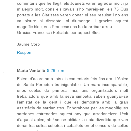
comentaris que he llegit, els Joanets varen agradar molt i jo
m'alegro molt, dons els xavals s'ho mareig-en, els 75 Ous
portats a les Clarisses varen donar el seu resultat i no ens
va ploure ni dissabte, ni diumenge, i gracies aquest
magnífic bloc, ens Francesc ens ho fa arribar arreu
Gracies Francesc i Felicitats per aquest Bloc
Jaume Corp
Respon
Marta Ventalló
9:26 p. m.
Estem d'acord amb tots els comentaris fets fins ara. L'Aplec
de Santa Perpètua és inigualable. Un marc incomparable,
unes cobles de primera línia, uns organitzadors molt
treballadors que amb la seva simpatia saben guanyar-se
l'amistat de la gent i que es demostra amb la gran
assistècia de sardanistes. Enhorabona per les magnífiques
sardanes estrenades aquest any que arrodoneixen l'èxit
d'aquest aplec, ah!! sense oblidar la nota divertida que van
donar les colles cebetes i ceballots en el concurs de colles