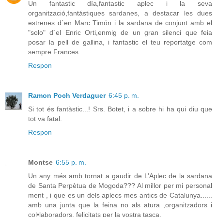
Un fantastic día,fantastic aplec i la seva
organització,fantástiques sardanes, a destacar les dues
estrenes d´en Marc Timón i la sardana de conjunt amb el
"solo" d´el Enric Orti,enmig de un gran silenci que feia
posar la pell de gallina, i fantastic el teu reportatge com
sempre Frances.
Respon
Ramon Poch Verdaguer
6:45 p. m.
Si tot és fantàstic...! Srs. Botet, i a sobre hi ha qui diu que
tot va fatal.
Respon
Montse
6:55 p. m.
Un any més amb tornat a gaudir de L’Aplec de la sardana
de Santa Perpètua de Mogoda??? Al millor per mi personal
ment , i que es un dels aplecs mes antics de Catalunya......
amb una junta que la feina no als atura ,organitzadors i
col•laboradors, felicitats per la vostra tasca.