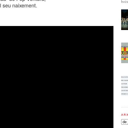
boix
l seu naixement.
AR