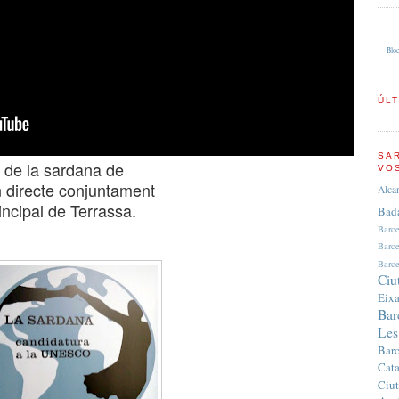
Bloc
ÚL
SA
de la sardana de
VO
directe conjuntament
Alca
ncipal de Terrassa.
Bad
Barc
Barc
Barce
Ciu
Eix
Bar
Les
Bar
Cata
Ciut