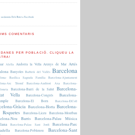
 sardanista Dels Botet a Facebook
TIMS COMENTARIS
RDANES PER POBLACIÓ. CLIQUEU LA
STRA!
Artés
nar
Andorra la Vella
Arenys de Mar
Alella
Barcelona
alona
Banyoles
Barberà del Vallès
elona- Basílica Sagrada Família
Barcelona-Ajuntament
elona-Arc Triomf
Barcelona-Auditori Axa
Barcelona-
Barcelona-
Barcelona-Barri de la Salut
loneta
tat Vella
Barcelona-
Barcelona-Congrés
ample
Barcelona-El Born
Barcelona-ElColl
celona-Gràcia
Barcelona-
Barcelona-Horta
 Roquetes
Barcelona-Liceu
Barcelona-Montbau
celona-Nou Barris
Barcelona-Palau Música
lana
Barcelona-Parc
Barcelona-Palau Sant Jordi
Barcelona-Sant
adella
Barcelona-Poblenou