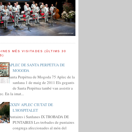
INES MÉS VISITADES (ÚLTIMS 30
S)
APLEC DE SANTA PERPÈTUA DE
MOGODA
Santa Perpètua de Mogoda 75 Aplec de la
sardana 1 de maig de 2011 Els gegants
de Santa Perpètua també van assistir a
ec. En la imat...
XXXIV APLEC CIUTAT DE
L'HOSPITALET
Puntaires i Sardanes IX TROBADA DE
PUNTAIRES Les trobades de puntaires
congrega afeccionades al món del