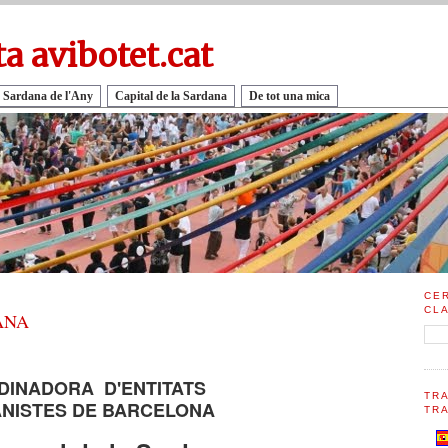
ta avibotet.cat
 Sardana de l'Any
Capital de la Sardana
De tot una mica
CE
CL
ANA
DINADORA D'ENTITATS
TR
NISTES DE BARCELONA
TRA