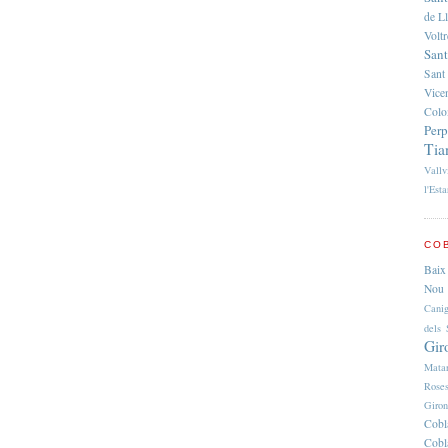
de L
Volt
Sant
Sant
Vice
Colo
Per
Tia
Vallv
l'Esta
COB
Baix
Nou 
Cani
dels 
Gir
Mata
Rose
Giro
Cobl
Cobl