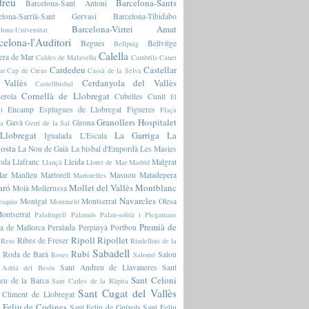
reu
Barcelona-Sants
Barcelona-Sant Antoni
elona-Sarrià-Sant Gervasi
Barcelona-Tibidabo
Barcelona-Virrei Amat
lona-Universitat
celona-l'Auditori
Begues
Bellvitge
Bellpuig
Calella
era de Mar
Caldes de Malavella
Cambrils
Canet
Cardedeu
Castellar
ar
Cap de Creus
Cassà de la Selva
 Vallès
Cerdanyola del Vallès
Castellbisbal
Cornellà de Llobregat
erola
Cubelles
Cunit
El
Encamp
Esplugues de Llobregat
Figueres
l
Flaçà
Granollers
Hospitalet
Gavà
Girona
ia
Gerri de la Sal
Llobregat
La Garriga
La
Igualada
L'Escala
osta
La Nou de Gaià
La bisbal d'Empordà
Les Masies
oda
Llafranc
Lleida
Malgrat
Llançà
Lloret de Mar
Madrid
ar
Manlleu
Martorell
Masnou
Matadepera
Martorelles
aró
Mollet del Vallès
Montblanc
Moià
Mollerussa
Navarcles
Montgat
Montserrat
Olesa
esquiu
Montmeló
ontserrat
Palafrugell
Palamós
Palau-solità i Plegamans
Premià de
a de Mallorca
Peralada
Perpinyà
Portbou
Ripoll
Ripollet
Ribes de Freser
Reus
Riudellots de la
Sabadell
Rubí
Roda de Barà
Salou
Roses
Salomó
Sant Andreu de Llavaneres
Sant
 Adrià del Besòs
Sant Celoni
eu de la Barca
Sant Carles de la Ràpita
Sant Cugat del Vallès
 Climent de Llobregat
 Feliu de Codines
Sant Feliu de Guíxols
Sant Feliu