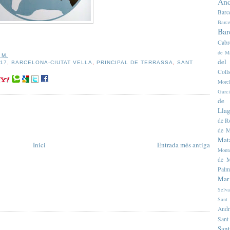
And
Barc
Barce
Bar
Cabr
de M
 M.
del
17
,
BARCELONA-CIUTAT VELLA
,
PRINCIPAL DE TERRASSA
,
SANT
Colls
Morel
Garc
de 
Llag
de R
de M
Mat
Inici
Entrada més antiga
Mont
de M
Palm
Mar
Selva
Sant
Andr
Sant
Sant