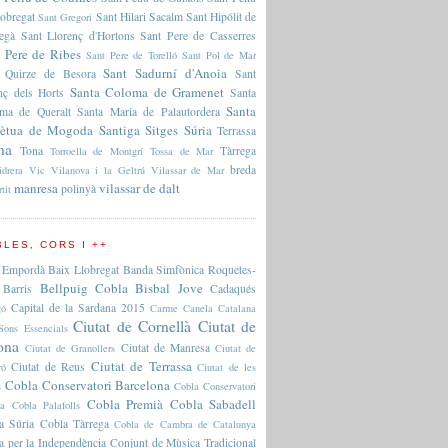
lobregat
Sant Hilari Sacalm
Sant Hipólit de
Sant Gregori
regà
Sant Llorenç d'Hortons
Sant Pere de Casserres
 Pere de Ribes
Sant Pere de Torelló
Sant Pol de Mar
Sant Sadurní d'Anoia
 Quirze de Besora
Sant
Santa Coloma de Gramenet
nç dels Horts
Santa
Santa
ma de Queralt
Santa Maria de Palautordera
pètua de Mogoda
Santiga
Sitges
Súria
Terrassa
na
Tona
Tàrrega
Torroella de Montgrí
Tossa de Mar
breda
idrera
Vic
Vilanova i la Geltrú
Vilassar de Mar
manresa
vilassar de dalt
polinyà
rtit
LES, CORS I ++
 Empordà
Baix Llobregat
Banda Simfònica Roquetes-
Bellpuig Cobla
Bisbal Jove
Barris
Cadaqués
Capital de la Sardana 2015
gó
Carme Canela
Catalana
Ciutat de Cornellà
Ciutat de
Sons Essencials
ona
Ciutat de Manresa
Ciutat de Granollers
Ciutat de
Ciutat de Terrassa
Ciutat de Reus
ró
Ciutat de les
Cobla Conservatori Barcelona
s
Cobla Conservatori
Cobla Premià
Cobla Sabadell
na
Cobla Palafolls
a Súria
Cobla Tàrrega
Cobla de Cambra de Catalunya
a per la Independència
Conjunt de Mùsica Tradicional