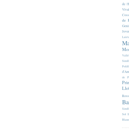
de 
Viva
Coss
de F
Geni
Jove
Laiet
Ma
Mon
Vallé
Simfò
Poli
d'Am
de P
Pri
Llo
Ross
Ba
Simfò
Sol I
Blan