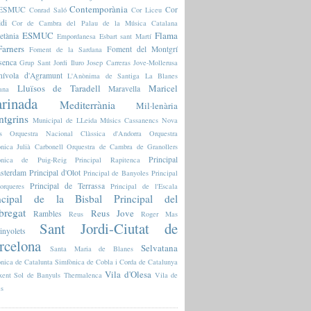
Contemporània
l'ESMUC
Cor
Conrad Saló
Cor Liceu
ldi
Cor de Cambra del Palau de la Música Catalana
ESMUC
Flama
etània
Empordanesa
Esbart sant Martí
arners
Foment del Montgrí
Foment de la Sardana
senca
Grup Sant Jordi
Iluro
Josep Carreras
Jove-Mollerusa
nívola d'Agramunt
L'Anònima de Santiga
La Blanes
Lluïsos de Taradell
Maricel
Maravella
ana
rinada
Mediterrània
Mil·lenària
tgrins
Municipal de LLeida
Músics Cassanencs
Nova
s
Orquestra Nacional Clàssica d'Andorra
Orquestra
nica Julià Carbonell
Orquestra de Cambra de Granollers
Principal
fònica de Puig-Reig
Principal Rapitenca
sterdam
Principal d'Olot
Principal de Banyoles
Principal
Principal de Terrassa
orqueres
Principal de l'Escala
ncipal de la Bisbal
Principal del
bregat
Reus Jove
Rambles
Reus
Roger Mas
Sant Jordi-Ciutat de
inyolets
rcelona
Selvatana
Santa Maria de Blanes
nica de Catalunta
Simfònica de Cobla i Corda de Catalunya
Vila d'Olesa
xent
Sol de Banyuls
Thermalenca
Vila de
es