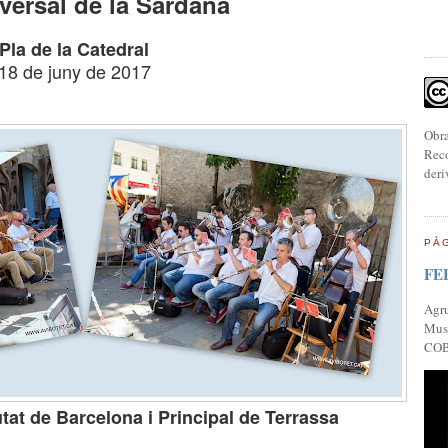
versal de la Sardana
Pla de la Catedral
18 de juny de 2017
Obra
Reco
deri
PÀG
FE
Agr
Musi
COB
tat de Barcelona i Principal de Terrassa