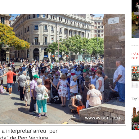
PÀG
DIE
l'apl
a interpretar arreu per
da" de Pep Ventura,