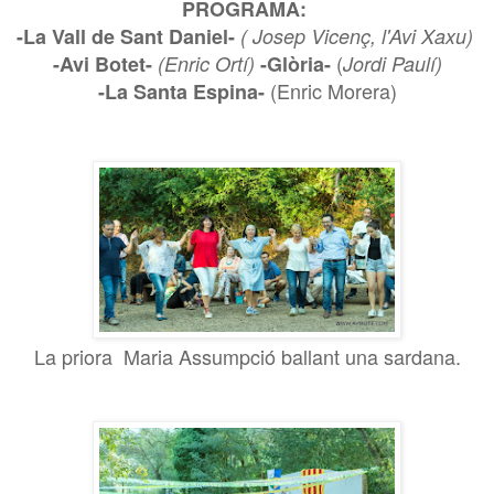
PROGRAMA:
-La Vall de Sant Daniel-
( Josep Vicenç, l'Avi Xaxu)
(
-Avi Botet-
(Enric Ortí)
-Glòria-
Jordi Paulí)
(Enric Morera)
-La Santa Espina-
La priora Maria Assumpció ballant una sardana.