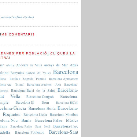
 sardanista Dels Botet a Facebook
TIMS COMENTARIS
RDANES PER POBLACIÓ. CLIQUEU LA
STRA!
Artés
nar
Andorra la Vella
Arenys de Mar
Alella
Barcelona
alona
Banyoles
Barberà del Vallès
elona- Basílica Sagrada Família
Barcelona-Ajuntament
elona-Arc Triomf
Barcelona-Auditori Axa
Barcelona-
Barcelona-
Barcelona-Barri de la Salut
loneta
tat Vella
Barcelona-
Barcelona-Congrés
ample
Barcelona-El Born
Barcelona-ElColl
celona-Gràcia
Barcelona-
Barcelona-Horta
 Roquetes
Barcelona-Liceu
Barcelona-Montbau
celona-Nou Barris
Barcelona-Palau Música
lana
Barcelona-Parc
Barcelona-Palau Sant Jordi
Barcelona-Sant
adella
Barcelona-Poblenou