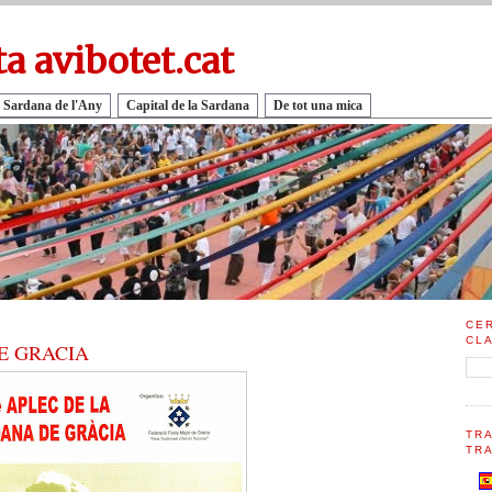
ta avibotet.cat
 Sardana de l'Any
Capital de la Sardana
De tot una mica
CE
CL
E GRACIA
TR
TRA