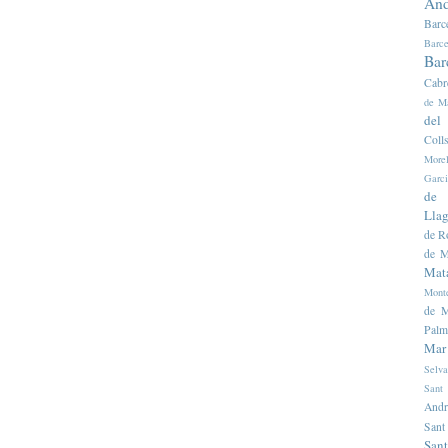
And
Barc
Barce
Bar
Cabr
de M
del
Colls
Morel
Garc
de 
Llag
de R
de M
Mat
Mont
de M
Palm
Mar
Selva
Sant
Andr
Sant
Sant