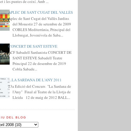
et i les puntes de coixí. Amb ...
APLEC DE SANT CUGAT DEL VALLÈS
Aplec de Sant Cugat del Vallès Jardins
del Monestir 27 de setembre de 2009
COBLES Mediterrània, Principal del
Llobregat, Jovenívola de Saba...
CONCERT DE SANT ESTEVE
ACF Sabadell Sardanista CONCERT DE
SANT ESTEVE Sabadell Teatre
Principal 22 de desembre de 2019
Cobla Sabade...
....LA SARDANA DE L'ANY 2011
23a Edició del Concurs "La Sardana de
l'Any" Final al Teatre de la Llotja de
Lleida 12 de maig de 2012 BALL...
XIU DEL BLOG