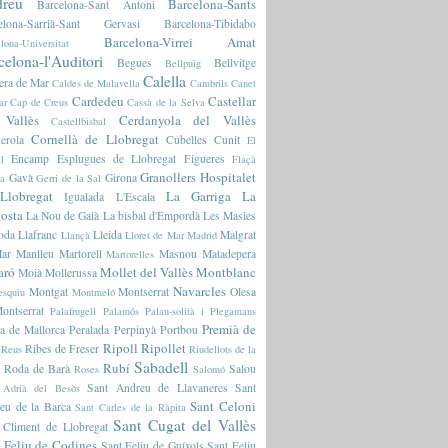
reu
Barcelona-Sants
Barcelona-Sant Antoni
elona-Sarrià-Sant Gervasi
Barcelona-Tibidabo
Barcelona-Virrei Amat
lona-Universitat
celona-l'Auditori
Begues
Bellvitge
Bellpuig
Calella
era de Mar
Caldes de Malavella
Cambrils
Canet
Cardedeu
Castellar
ar
Cap de Creus
Cassà de la Selva
 Vallès
Cerdanyola del Vallès
Castellbisbal
Cornellà de Llobregat
erola
Cubelles
Cunit
El
Encamp
Esplugues de Llobregat
Figueres
l
Flaçà
Granollers
Hospitalet
Gavà
Girona
ia
Gerri de la Sal
Llobregat
La Garriga
La
Igualada
L'Escala
osta
La Nou de Gaià
La bisbal d'Empordà
Les Masies
oda
Llafranc
Lleida
Malgrat
Llançà
Lloret de Mar
Madrid
ar
Manlleu
Martorell
Masnou
Matadepera
Martorelles
aró
Mollet del Vallès
Montblanc
Moià
Mollerussa
Navarcles
Montgat
Montserrat
Olesa
esquiu
Montmeló
ontserrat
Palafrugell
Palamós
Palau-solità i Plegamans
Premià de
a de Mallorca
Peralada
Perpinyà
Portbou
Ripoll
Ripollet
Ribes de Freser
Reus
Riudellots de la
Sabadell
Rubí
Roda de Barà
Salou
Roses
Salomó
Sant Andreu de Llavaneres
Sant
 Adrià del Besòs
Sant Celoni
eu de la Barca
Sant Carles de la Ràpita
Sant Cugat del Vallès
 Climent de Llobregat
 Feliu de Codines
Sant Feliu de Guíxols
Sant Feliu