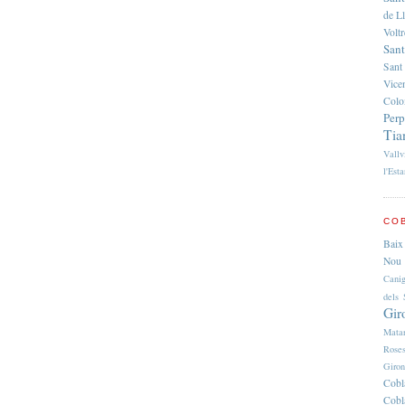
de L
Volt
Sant
Sant
Vice
Colo
Per
Tia
Vallv
l'Esta
COB
Baix
Nou 
Cani
dels 
Gir
Mata
Rose
Giro
Cobl
Cobl