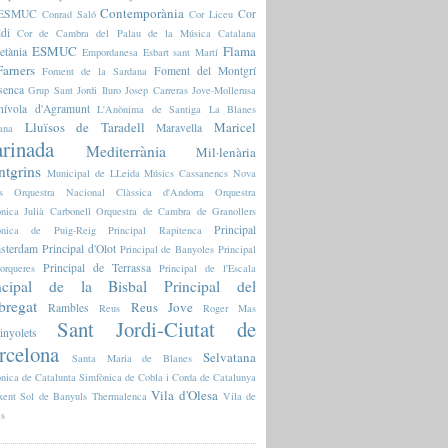
Contemporània
l'ESMUC
Cor
Conrad Saló
Cor Liceu
ldi
Cor de Cambra del Palau de la Música Catalana
ESMUC
Flama
etània
Empordanesa
Esbart sant Martí
arners
Foment del Montgrí
Foment de la Sardana
senca
Grup Sant Jordi
Iluro
Josep Carreras
Jove-Mollerusa
nívola d'Agramunt
L'Anònima de Santiga
La Blanes
Lluïsos de Taradell
Maricel
Maravella
ana
rinada
Mediterrània
Mil·lenària
tgrins
Municipal de LLeida
Músics Cassanencs
Nova
s
Orquestra Nacional Clàssica d'Andorra
Orquestra
nica Julià Carbonell
Orquestra de Cambra de Granollers
Principal
fònica de Puig-Reig
Principal Rapitenca
sterdam
Principal d'Olot
Principal de Banyoles
Principal
Principal de Terrassa
orqueres
Principal de l'Escala
ncipal de la Bisbal
Principal del
bregat
Reus Jove
Rambles
Reus
Roger Mas
Sant Jordi-Ciutat de
inyolets
rcelona
Selvatana
Santa Maria de Blanes
nica de Catalunta
Simfònica de Cobla i Corda de Catalunya
Vila d'Olesa
xent
Sol de Banyuls
Thermalenca
Vila de
es