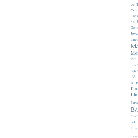
de 
Viva
Coss
de F
Geni
Jove
Laiet
Ma
Mon
Vallé
Simfò
Poli
d'Am
de P
Pri
Llo
Ross
Ba
Simfò
Sol I
Blan