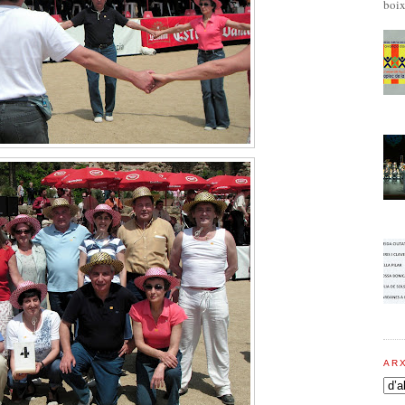
boix
AR