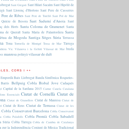
lobregat
Sant Hilari Sacalm
Sant Hipólit de
Sant Gregori
regà
Sant Llorenç d'Hortons
Sant Pere de Casserres
 Pere de Ribes
Sant Pere de Torelló
Sant Pol de Mar
Sant Sadurní d'Anoia
 Quirze de Besora
Sant
Santa Coloma de Gramenet
nç dels Horts
Santa
Santa
ma de Queralt
Santa Maria de Palautordera
pètua de Mogoda
Santiga
Sitges
Súria
Terrassa
na
Tona
Tàrrega
Torroella de Montgrí
Tossa de Mar
breda
idrera
Vic
Vilanova i la Geltrú
Vilassar de Mar
manresa
vilassar de dalt
polinyà
rtit
LES, CORS I ++
 Empordà
Baix Llobregat
Banda Simfònica Roquetes-
Bellpuig Cobla
Bisbal Jove
Barris
Cadaqués
Capital de la Sardana 2015
gó
Carme Canela
Catalana
Ciutat de Cornellà
Ciutat de
Sons Essencials
ona
Ciutat de Manresa
Ciutat de Granollers
Ciutat de
Ciutat de Terrassa
Ciutat de Reus
ró
Ciutat de les
Cobla Conservatori Barcelona
s
Cobla Conservatori
Cobla Premià
Cobla Sabadell
na
Cobla Palafolls
a Súria
Cobla Tàrrega
Cobla de Cambra de Catalunya
a per la Independència
Conjunt de Mùsica Tradicional