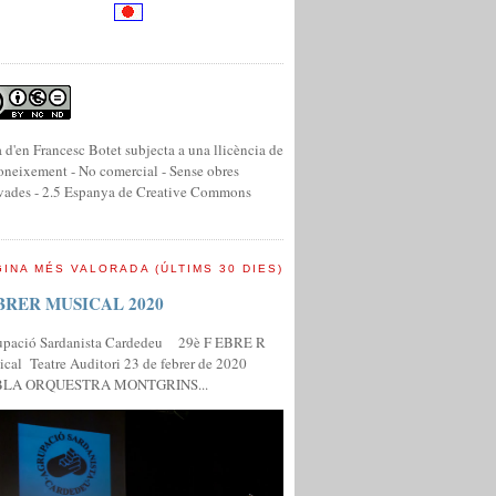
 d'en Francesc Botet subjecta a una llicència de
neixement - No comercial - Sense obres
vades - 2.5 Espanya de Creative Commons
INA MÉS VALORADA (ÚLTIMS 30 DIES)
BRER MUSICAL 2020
upació Sardanista Cardedeu 29è F EBRE R
cal Teatre Auditori 23 de febrer de 2020
LA ORQUESTRA MONTGRINS...