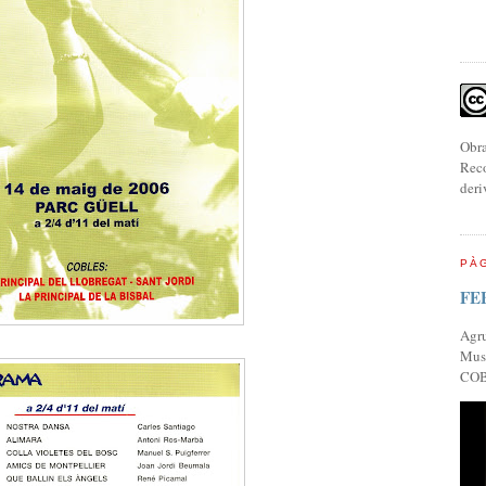
Obra
Reco
deri
PÀG
FE
Agr
Musi
COB