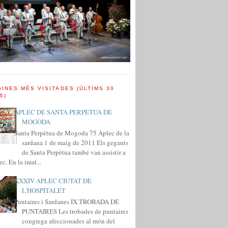
INES MÉS VISITADES (ÚLTIMS 30
S)
APLEC DE SANTA PERPÈTUA DE
MOGODA
Santa Perpètua de Mogoda 75 Aplec de la
sardana 1 de maig de 2011 Els gegants
de Santa Perpètua també van assistir a
ec. En la imat...
XXXIV APLEC CIUTAT DE
L'HOSPITALET
Puntaires i Sardanes IX TROBADA DE
PUNTAIRES Les trobades de puntaires
congrega afeccionades al món del