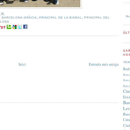
 M.
Bloc
,
BARCELONA-GRÀCIA
,
PRINCIPAL DE LA BISBAL
,
PRINCIPAL DEL
ELONA
ÚL
SA
VO
Alca
Inici
Entrada més antiga
Bad
Barc
Barc
Barce
Ciu
Eix
Bar
Les
Bar
Cata
Ciut