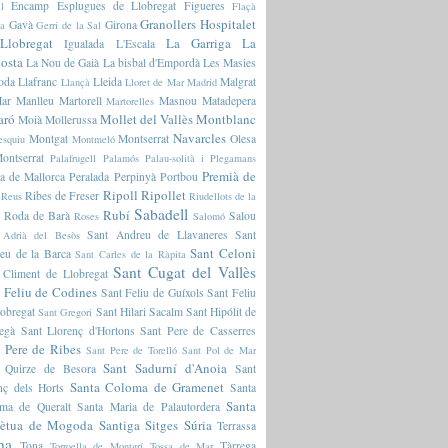
Encamp
Esplugues de Llobregat
Figueres
l
Flaçà
Granollers
Hospitalet
Gavà
Girona
ia
Gerri de la Sal
Llobregat
La Garriga
La
Igualada
L'Escala
osta
La Nou de Gaià
La bisbal d'Empordà
Les Masies
oda
Llafranc
Lleida
Malgrat
Llançà
Lloret de Mar
Madrid
ar
Manlleu
Martorell
Masnou
Matadepera
Martorelles
aró
Mollet del Vallès
Montblanc
Moià
Mollerussa
Navarcles
Montgat
Montserrat
Olesa
esquiu
Montmeló
ontserrat
Palafrugell
Palamós
Palau-solità i Plegamans
Premià de
a de Mallorca
Peralada
Perpinyà
Portbou
Ripoll
Ripollet
Ribes de Freser
Reus
Riudellots de la
Sabadell
Rubí
Roda de Barà
Salou
Roses
Salomó
Sant Andreu de Llavaneres
Sant
 Adrià del Besòs
Sant Celoni
eu de la Barca
Sant Carles de la Ràpita
Sant Cugat del Vallès
 Climent de Llobregat
 Feliu de Codines
Sant Feliu de Guíxols
Sant Feliu
lobregat
Sant Hilari Sacalm
Sant Hipólit de
Sant Gregori
regà
Sant Llorenç d'Hortons
Sant Pere de Casserres
 Pere de Ribes
Sant Pere de Torelló
Sant Pol de Mar
Sant Sadurní d'Anoia
 Quirze de Besora
Sant
Santa Coloma de Gramenet
nç dels Horts
Santa
Santa
ma de Queralt
Santa Maria de Palautordera
pètua de Mogoda
Santiga
Sitges
Súria
Terrassa
na
Tona
Tàrrega
Torroella de Montgrí
Tossa de Mar