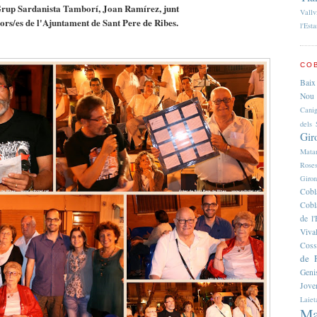
 Grup Sardanista Tamborí, Joan Ramírez, junt
Vallv
rs/es de l'Ajuntament de Sant Pere de Ribes.
l'Esta
COB
Baix
Nou 
Cani
dels 
Gir
Mata
Rose
Giro
Cobl
Cobl
de 
Viva
Coss
de F
Geni
Jove
Laiet
Ma