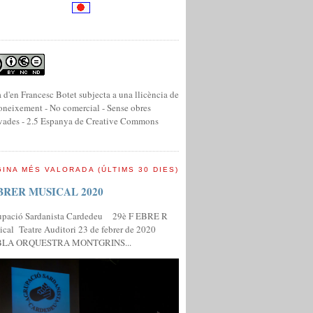
 d'en Francesc Botet subjecta a una llicència de
neixement - No comercial - Sense obres
vades - 2.5 Espanya de Creative Commons
INA MÉS VALORADA (ÚLTIMS 30 DIES)
BRER MUSICAL 2020
upació Sardanista Cardedeu 29è F EBRE R
cal Teatre Auditori 23 de febrer de 2020
LA ORQUESTRA MONTGRINS...