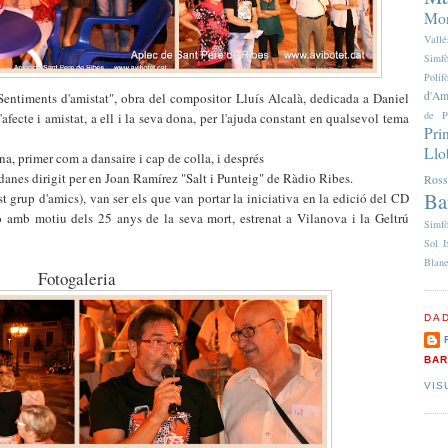
Mon
Vallé
Simfò
Poli
d'Am
Sentiments d'amistat", obra del compositor Lluís Alcalà, dedicada a Daniel
de P
fecte i amistat, a ell i la seva dona, per l'ajuda constant en qualsevol tema
Pri
Llo
ana, primer com a dansaire i cap de colla, i després
danes dirigit per en Joan Ramírez "Salt i Punteig" de Ràdio Ribes.
Ross
Ba
t grup d'amics), van ser els que van portar la iniciativa en la edició del CD
 amb motiu dels 25 anys de la seva mort, estrenat a Vilanova i la Geltrú
Simfò
Sol I
Blan
Fotogaleria
DA
BAR
VIS