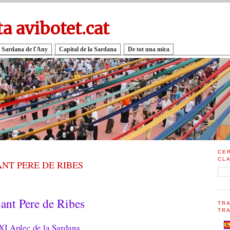
ta avibotet.cat
 Sardana de l'Any
Capital de la Sardana
De tot una mica
CE
CL
NT PERE DE RIBES
ant Pere de Ribes
TR
TRA
XI Aplec de la Sardana