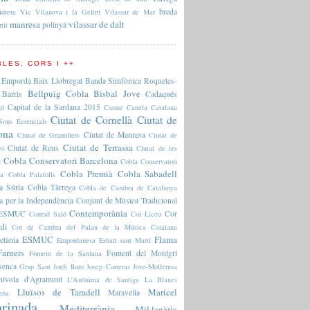
breda
idrera
Vic
Vilanova i la Geltrú
Vilassar de Mar
manresa
vilassar de dalt
polinyà
rtit
LES, CORS I ++
 Empordà
Baix Llobregat
Banda Simfònica Roquetes-
Bellpuig Cobla
Bisbal Jove
Barris
Cadaqués
Capital de la Sardana 2015
gó
Carme Canela
Catalana
Ciutat de Cornellà
Ciutat de
Sons Essencials
ona
Ciutat de Manresa
Ciutat de Granollers
Ciutat de
Ciutat de Terrassa
Ciutat de Reus
ró
Ciutat de les
Cobla Conservatori Barcelona
s
Cobla Conservatori
Cobla Premià
Cobla Sabadell
na
Cobla Palafolls
a Súria
Cobla Tàrrega
Cobla de Cambra de Catalunya
a per la Independència
Conjunt de Mùsica Tradicional
Contemporània
l'ESMUC
Cor
Conrad Saló
Cor Liceu
ldi
Cor de Cambra del Palau de la Música Catalana
ESMUC
Flama
etània
Empordanesa
Esbart sant Martí
arners
Foment del Montgrí
Foment de la Sardana
senca
Grup Sant Jordi
Iluro
Josep Carreras
Jove-Mollerusa
nívola d'Agramunt
L'Anònima de Santiga
La Blanes
Lluïsos de Taradell
Maricel
Maravella
ana
rinada
Mediterrània
Mil·lenària