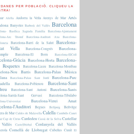
RDANES PER POBLACIÓ. CLIQUEU LA
STRA!
Artés
nar
Andorra la Vella
Arenys de Mar
Alella
Barcelona
alona
Banyoles
Barberà del Vallès
elona- Basílica Sagrada Família
Barcelona-Ajuntament
elona-Arc Triomf
Barcelona-Auditori Axa
Barcelona-
Barcelona-
Barcelona-Barri de la Salut
loneta
tat Vella
Barcelona-
Barcelona-Congrés
ample
Barcelona-El Born
Barcelona-ElColl
celona-Gràcia
Barcelona-
Barcelona-Horta
 Roquetes
Barcelona-Liceu
Barcelona-Montbau
celona-Nou Barris
Barcelona-Palau Música
lana
Barcelona-Parc
Barcelona-Palau Sant Jordi
Barcelona-Sant
adella
Barcelona-Poblenou
reu
Barcelona-Sants
Barcelona-Sant Antoni
elona-Sarrià-Sant Gervasi
Barcelona-Tibidabo
Barcelona-Virrei Amat
lona-Universitat
celona-l'Auditori
Begues
Bellvitge
Bellpuig
Calella
era de Mar
Caldes de Malavella
Cambrils
Canet
Cardedeu
Castellar
ar
Cap de Creus
Cassà de la Selva
 Vallès
Cerdanyola del Vallès
Castellbisbal
Cornellà de Llobregat
erola
Cubelles
Cunit
El