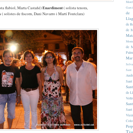
Morel
Enardiment
ista flabiol, Marta Castañé)
( solista tenora,
Garc
de 
a
( solistes de fiscorn, Dani Navarro i Martí Fontclara)
Llag
de R
de M
Mat
Mont
de M
Palm
Mar
Selva
Sant
Andr
Sant
Sant
de L
Volt
Sant
Sant
Vice
Colo
Per
Tia