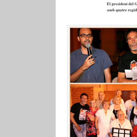
El president del
amb quatre regido