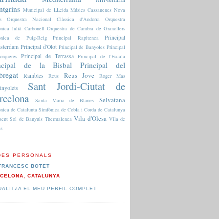
tgrins
Municipal de LLeida
Músics Cassanencs
Nova
s
Orquestra Nacional Clàssica d'Andorra
Orquestra
nica Julià Carbonell
Orquestra de Cambra de Granollers
Principal
fònica de Puig-Reig
Principal Rapitenca
sterdam
Principal d'Olot
Principal de Banyoles
Principal
Principal de Terrassa
orqueres
Principal de l'Escala
ncipal de la Bisbal
Principal del
bregat
Reus Jove
Rambles
Reus
Roger Mas
Sant Jordi-Ciutat de
inyolets
rcelona
Selvatana
Santa Maria de Blanes
nica de Catalunta
Simfònica de Cobla i Corda de Catalunya
Vila d'Olesa
xent
Sol de Banyuls
Thermalenca
Vila de
es
DES PERSONALS
FRANCESC BOTET
CELONA, CATALUNYA
UALITZA EL MEU PERFIL COMPLET