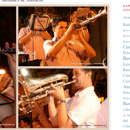
SA
VO
Alca
Bad
Barc
Barc
Barce
Ciu
Eix
Bar
Les
Bar
Cata
Ciut
And
Barc
Barce
Bar
Cabr
de M
del
Colls