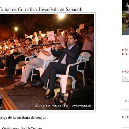
iutat de Cornellà i Jovenívola de Sabadell
PÀG
DIE
AR
Bloc
atge de la sardana de conjunt.
ÚL
Sardanes de lluïment