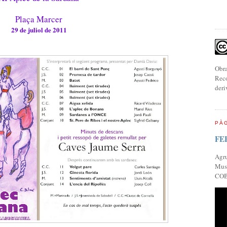
Plaça Marcer
29 de juliol de 2011
Obra
Reco
deri
PÀG
FE
Agr
Musi
COB