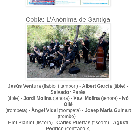
Cobla: L'Anònima de Santiga
Jesús Ventura
(flabiol i tamborí) -
Albert Garcia
(tible) -
Salvador Parés
(tible) -
Jordi Molina
(tenora) -
Xavi Molina
(tenora) -
Ivó
Ollé
(trompeta) -
Àngel Vidal
(trompeta) -
Josep Maria Guinart
(trombó) -
Eloi Planiol
(fiscorn) -
Carles Puertas
(fiscorn) -
Agustí
Pedrico
(contrabaix)