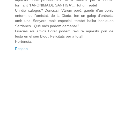
aquests bons profesionals de la música per a Cobla,
formant "l'ANÒNIMA DE SANTIGA"... Tot un repte!
Un dia xafogós? Doncs,si! Vàrem però, gaudir d'un bonic
entorn, de l'amistat, de la Diada, fen un galop d'entrada
amb una Senyera molt especial, també ballar boniques
Sardanes...Què més podem demanar?
Gràcies els amics Botet podem reviure aquests jorn de
festa en el seu Bloc . Felicitats per a tots!!!
Hortènsia.
Respon