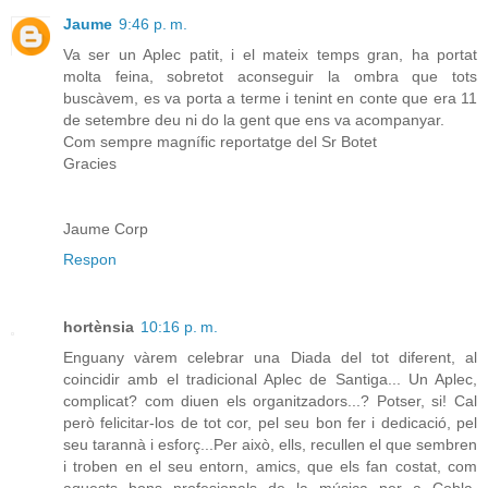
Jaume
9:46 p. m.
Va ser un Aplec patit, i el mateix temps gran, ha portat
molta feina, sobretot aconseguir la ombra que tots
buscàvem, es va porta a terme i tenint en conte que era 11
de setembre deu ni do la gent que ens va acompanyar.
Com sempre magnífic reportatge del Sr Botet
Gracies
Jaume Corp
Respon
hortènsia
10:16 p. m.
Enguany vàrem celebrar una Diada del tot diferent, al
coincidir amb el tradicional Aplec de Santiga... Un Aplec,
complicat? com diuen els organitzadors...? Potser, si! Cal
però felicitar-los de tot cor, pel seu bon fer i dedicació, pel
seu tarannà i esforç...Per això, ells, recullen el que sembren
i troben en el seu entorn, amics, que els fan costat, com