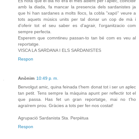
Es nota que el dia no era el mes adient per l'aplec, coincidir
amb la diada, fa mancar la presencia dels sardanistes ja
que hi han sardanes a molts llocs, la cobla "xapó" veure a
tots aquets músics units per tal donar un cop de mà i
d'oferir tot el seu saber es d'agrair, l'organitzacio com
sempre perfecta.
Esperem que comntineu passan-to tan bé com es veu al
reportatge.
VISCA LA SARDANA I ELS SARDANISTES
Respon
Anònim
10:49 p. m.
Benvolgut amic, quina feinada t'hem donat tot i ser un aplec
tan petit. Tens sempre la màquina apunt per reflectir tot el
que passa. Has fet un gran reportatge, mai no t'ho
agraïrem prou. Gràcies a tots per fer-nos costat!
Agrupació Sardanista Sta. Perpètua
Respon