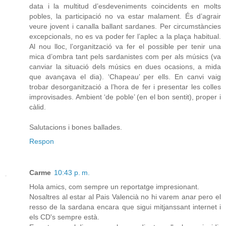
data i la multitud d’esdeveniments coincidents en molts
pobles, la participació no va estar malament. És d’agrair
veure jovent i canalla ballant sardanes. Per circumstàncies
excepcionals, no es va poder fer l’aplec a la plaça habitual.
Al nou lloc, l’organització va fer el possible per tenir una
mica d’ombra tant pels sardanistes com per als músics (va
canviar la situació dels músics en dues ocasions, a mida
que avançava el dia). ‘Chapeau’ per ells. En canvi vaig
trobar desorganització a l’hora de fer i presentar les colles
improvisades. Ambient ‘de poble’ (en el bon sentit), proper i
càlid.
Salutacions i bones ballades.
Respon
Carme
10:43 p. m.
Hola amics, com sempre un reportatge impresionant.
Nosaltres al estar al Pais Valencià no hi varem anar pero el
resso de la sardana encara que sigui mitjanssant internet i
els CD's sempre està.